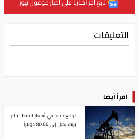
تابع آخر أخبارنا على أخبار غوغول نيوز
التعليقات
اقرأ أيضا
تراجع جديد في أسعار النفط.. خام
برنت يصل إلى 80.66 دولاراً
للبرميل