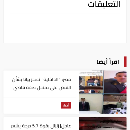
التعليقات
اقرأ أيضا
مصر: "الداخلية" تصدر بيانا بشأن
القبض على منتحل صفة قاضي
للاستيلاء على المواطنين
أخبار
عاجل| زلزال بقوة 5.7 درجة يشعر