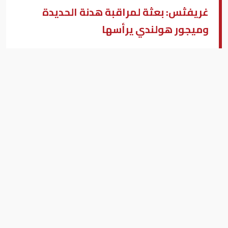
غريفثس: بعثة لمراقبة هدنة الحديدة
وميجور هولندي يرأسها
مارتن غريفثس الميعوث الأممي إلي اليمن
بزنس ميدل إيست - وكالات