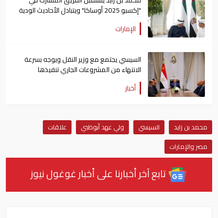
محمد بن زايد يستقبل الفريق المشارك في
"إكسبو 2025 أوساكا" ويتبادل الأحاديث الودية
معهم
الإمارات
السيسي يجتمع مع وزير النقل ويوجه بسرعة
الانتهاء من المشروعات الجاري تنفيذها
أخبار
محمد بن زايد
السيسي
ولي عهد أبوظبي
علاقات
مصر والإمارات
تابع آخر أخبارنا على أخبار غوغول نيوز