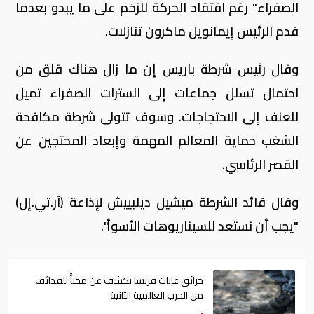
الصفراء" رغم افتقاد الحركة للزخم على ما يبدو بعدما
قدم الرئيس إيمانويل ماكرون تنازلات.
وقال رئيس شرطة باريس إن ما زال هناك قلق من
احتمال تسلل جماعات إلى السترات الصفراء تميل
للعنف إلى الاحتجاجات. وسوف تتولى شرطة مكافحة
الشغب حماية المعالم المهمة وإبعاد المحتجين عن
القصر الرئاسي.
وقال قائد الشرطة ميشيل ديلبييش لإذاعة (آر.تي.إل)
"يجب أن نستعد للسيناريوهات الأسوأ".
حرائق غابات فرنسا تكشف عن مخبأً للقذائف
من الحرب العالمية الثانية