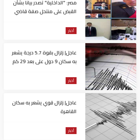
مصر: "الداخلية" تصدر بيانا بشأن
القبض على منتحل صفة قاضي
للاستيلاء على المواطنين
أخبار
عاجل| زلزال بقوة 5.7 درجة يشعر
به سكان 9 دول على بعد 29 كم
من السويس
أخبار
عاجل| زلزال قوي يشعر به سكان
القاهرة
أخبار