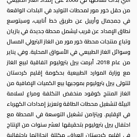
من حقل خور مور لمحطات التوليد في البلدات الواقعة
في جمجمال وأربيل عن طريق خط أنابيب، وسيتوسع
نطاق الإمداد عن قريب ليشمل محطة جديدة في بازيان
وتباع منتجات محطة خور مور من الغاز البترولي المسال
وسوائل الغاز الطبيعي في الأسواق المحلية. وفي يناير
من عام 2018، أبرمت بيرل بتروليوم اتفاقية لبيع الغاز
مع وزارة الموارد الطبيعية بحكومة إقليم كردستان
لتتولى بيرل بتروليوم بموجبها بيع الكميات الإضافية من
الغاز المنتج كوقود منخفض التكلفة ومراع لسلامة
البيئة لتشغيل محطات الطاقة وتعزيز إمدادات الكهرباء
في الإقليم. ويتزامن تشغيل التوسعة في المحطة مع
احتفال بيرل بتروليوم بتحقيقها لعشر سنوات من الإنتاج
في إقليم كردستان العراق، مكللة إنجازاتها باحتفالية