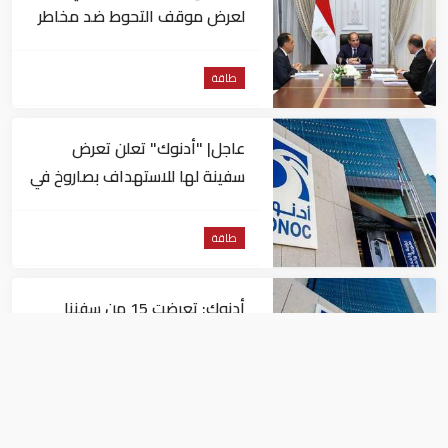
لعرض موقف التحوط ضد مخاطر
تقلبات أسعار النفط
طاقة
عاجل| "أدنوك" تعلن تعرض
سفينة لها للاستهداف بصاروخ في
مضيق هرمز
طاقة
أدنوك: تعرضت 15 من سفننا
لهجمات بالصواريخ والطائرات
المسيّرة منذ بداية النزاع
طاقة