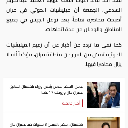
فقد أكد قائد اللواء الثالث عروبة العميد عبدالكريم
السدعي، الجمعة أن ميليشيات الحوثي في مران
أصبحت محاصرة تماماً، بعد توغل الجيش في جميع
المناطق والوديان من عدة اتجاهات.
كما نفى ما تردد من أخبار عن أن زعيم الميليشيات
الحوثية تمكن من الفرار من منطقة مران، مؤكداً أنه لا
يزال محاصرا فيها.
عاجل| الحكم بحبس رئيس وزراء باكستان السابق
عمران خان وزوجته 17 عاما
أخبار عالمية
باكستان.. حكم بالسجن 3 سنوات ضد عمران خان