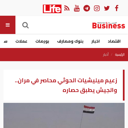
اقتصاد
اخبار
بنوك ومصارف
بورصات
عملات
سيار
الرئيسية
أخبار
زعيم ميليشيات الحوثي محاصر في مران..
والجيش يطبق حصاره