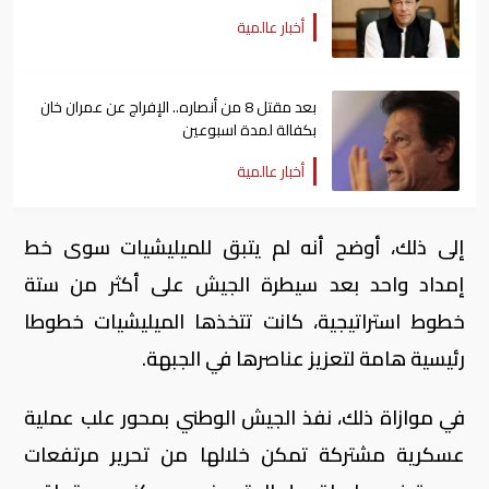
أخبار عالمية
بعد مقتل 8 من أنصاره.. الإفراج عن عمران خان
بكفالة لمدة اسبوعين
أخبار عالمية
إلى ذلك، أوضح أنه لم يتبق للميليشيات سوى خط
إمداد واحد بعد سيطرة الجيش على أكثر من ستة
خطوط استراتيجية، كانت تتخذها الميليشيات خطوطا
رئيسية هامة لتعزيز عناصرها في الجبهة.
في موازاة ذلك، نفذ الجيش الوطني بمحور علب عملية
عسكرية مشتركة تمكن خلالها من تحرير مرتفعات