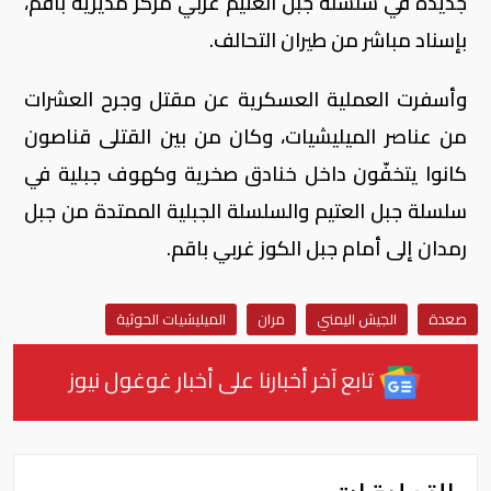
جديدة في سلسلة جبل العتيم غربي مركز مديرية باقم،
بإسناد مباشر من طيران التحالف.
وأسفرت العملية العسكرية عن مقتل وجرح العشرات
من عناصر الميليشيات، وكان من بين القتلى قناصون
كانوا يتخفّون داخل خنادق صخرية وكهوف جبلية في
سلسلة جبل العتيم والسلسلة الجبلية الممتدة من جبل
رمدان إلى أمام جبل الكوز غربي باقم.
صعدة
الجيش اليمني
مران
الميليشيات الحوثية
تابع آخر أخبارنا على أخبار غوغول نيوز