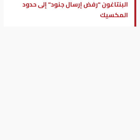
البنتاغون "رفض إرسال جنود" إلى حدود
المكسيك
ترامب ووزير الدفاع الامريكي جيمس ماتيس
بزنس ميدل إيست - وكالات