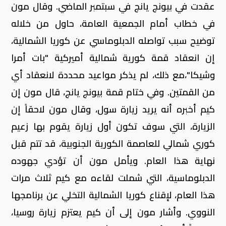
عقدت في بيونج يانج في سبتمبر الماضي. وقال مون
في خطاب أمام الجمعية العامة، حاول من خلاله
توضيح سبب تواصله الدبلوماسي عن كوريا الشمالية،
إن انعقاد قمة كورية شمالية أميركية "بات أمرا
وشيكا"،مع ذلك، لم يذكر مواعيد محددة لانعقاد أي
من القمتين. وفي ختام قمة بيونج يانج، قال مون إن
كيم أخبره أنه يريد زيارة سول، وقال مون لاحقاً إن
الزيارة، التي سوف تكون أول زيارة يقوم بها زعيم
كوري شمالي للعاصمة الكورية الجنوبية، قد تتم قبل
نهاية هذا العام. ويأمل مون أن تؤدي جهوده
الدبلوماسية، التي شملت لقاءه مع كيم ثلاث مرات
هذا العام، لإقناع كوريا الشمالية التخلي عن برنامجها
النووي. وأشار مون إلى أن كيم يعتزم زيارة روسيا،