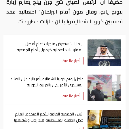
مضيفاً أن الرئيس الصيني شي جين بينج يعتزم زيارة
بيونج يانج، وقال مون أمام البرلمان" احتمالية عقد
قمة بين كوريا الشمالية واليابان مازالت مطروحة".
الإمارات تستعرض منجزات "عام أفضل
الممارسات" لعملية كيمبرلي أمام الجمعية
العامة للأمم المتحدة
أخبار عالمية
عاجل| زعيم كوريا الشمالية يأمر بالرد على الحشد
العسكري الأمريكي بالجزيرة الكورية
أخبار عالمية
رئيس الجمعية العامة للأمم المتحدة: العالم
خذل الطفلة الفلسطينية هند رجب وشقيقها