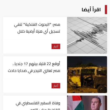
اقرأ أيضا
مصر: "البحوث الفلكية" تنفي
تسجيل أي هزة أرضية خلال
الساعات الماضية
أخبار
أوقع 22 قتيلا بينهم 17 جنديا..
مصر تعازي النيجر في ضحايا حادث
تصادم حافلتين
أخبار
وفاة السفير الفلسطيني في
القاهرة دياب اللوح