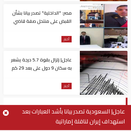
مصر: "الداخلية" تصدر بيانا بشأن
القبض على منتحل صفة قاضي
للاستيلاء على المواطنين
أخبار
عاجل| زلزال بقوة 5.7 درجة يشعر
به سكان 9 دول على بعد 29 كم
من السويس
أخبار
ميليشيات الحشد تعزز تواجدها على الحدود
عاجل| السعودية تصدر بيانا بأشد العبارات بعد
العراقية السورية
استهداف إيران لناقلة إماراتية