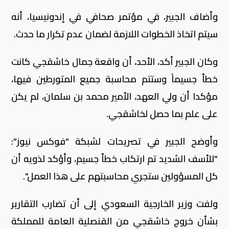
وأضاف الجبير، في مؤتمر صحافي في إندونيسيا، أنه
سيتم اتخاذ الخطوات اللازمة لضمان عدم تكرار ما حدث.
وكان الجبير أكد، الأحد، أن واقعة جمال خاشقجي كانت
خطأ جسيماً وستتم محاسبة جميع المتورطين فيها،
مؤكدا أن ولي العهد، الأمير محمد بن سلمان، لم يكن
على علم بما حصل لخاشقجي.
وأوضح الجبير في تصريحات لشبكة "فوكس نيوز":
"للأسف الشديد تم ارتكاب خطأ جسيم، وأؤكد لذويه أن
كل المسؤولين ستجري محاسبتهم على هذا العمل".
ولفت وزير الخارجية السعودي إلى أن تضارب التقارير
بشأن خروج خاشقجي من القنصلية العامة للمملكة