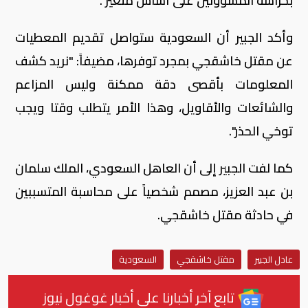
بحراسة المسؤولين على أساس متغير".
وأكد الجبير أن السعودية ستواصل تقديم المعطيات
عن مقتل خاشقجي بمجرد توفرها، مضيفاً: "نريد كشف
المعلومات بأقصى دقة ممكنة وليس المزاعم
والشائعات والأقاويل، وهذا الأمر يتطلب وقتا ويجب
توخي الحذر".
كما لفت الجبير إلى أن العاهل السعودي، الملك سلمان
بن عبد العزيز، مصمم شخصياً على محاسبة المتسببين
في حادثة مقتل خاشقجي.
عادل الجبير
مقتل خاشقجي
السعودية
تابع آخر أخبارنا على أخبار غوغول نيوز