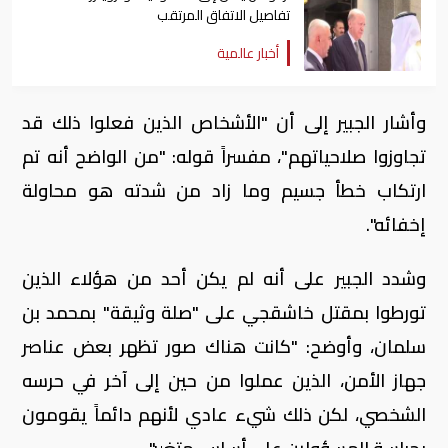
تفاصيل الاتفاق المرتقب
أخبار عالمية
وأشار الجبير إلى أن "الأشخاص الذين فعلوا ذلك قد
تجاوزوا صلاحياتهم"، مفسراً قوله: "من الواضح أنه تم
ارتكاب خطأ جسيم وما زاد من شدته هو محاولة
إخفائه".
وشدد الجبير على أنه لم يكن أحد من هؤلاء الذين
تورطوا بمقتل خاشقجي على "صلة وثيقة" بمحمد بن
سلمان، وأوضح: "كانت هناك صور تظهر بعض عناصر
جهاز الأمن، الذين عملوا من حين إلى آخر في حرسه
الشخصي، لكن ذلك شيء عادي لأنهم دائماً يقومون