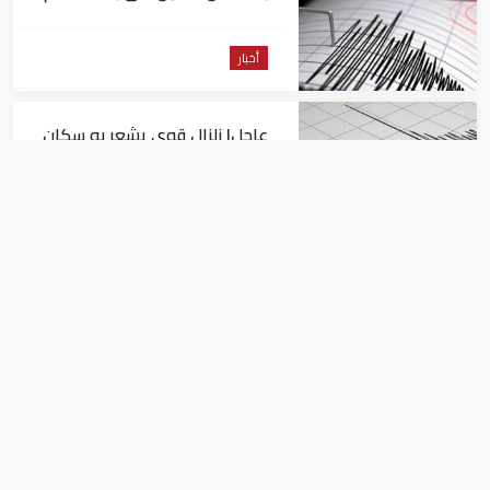
من السويس
أخبار
عاجل| زلزال قوي يشعر به سكان
القاهرة
أخبار
السيسي يجتمع مع وزير النقل
ويوجه بسرعة الانتهاء من
المشروعات الجاري تنفيذها
أخبار