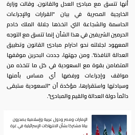
أنها تتسق مع مبادئ العدل والقانون. وقالت وزارة
الخارجية المصرية في بيان "القرارات والإجراءات
الحاسمة والشجاعة التي اتخذها جلالة الملك خادم
الحرمين الشريفين في هذا الشأن إنما تتسق مع التوجه
المعهود لجلالته نحو احترام مبادئ القانون وتطبيق
العدالة النافذة". ومن جهتها، جددت البحرين موقفها
المتضامن بقوة مع السعودية في كل ما تتخذه من
مواقف وإجراءات ورفضها أي مساس بأمنها
وسيادتها واستقرارها، مؤكدة أن "السعودية ستبقى
دائماً دولة العدالة والقيم والمبادئ".
الإمارات ومصر ودول عربية وإسلامية يصدرون
بيانا مشتركا بشأن الانتهاكات الإسرائيلية في غزة