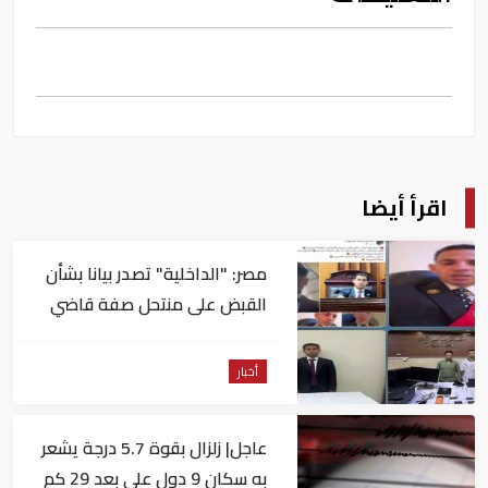
اقرأ أيضا
مصر: "الداخلية" تصدر بيانا بشأن
القبض على منتحل صفة قاضي
للاستيلاء على المواطنين
أخبار
عاجل| زلزال بقوة 5.7 درجة يشعر
به سكان 9 دول على بعد 29 كم