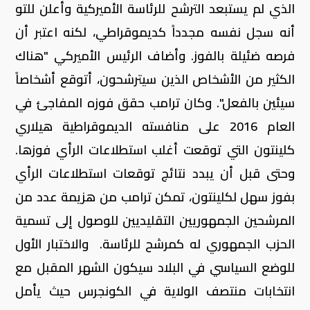
الذي لم يستبعد الترشح للرئاسة الأميركية وأعلن للتو
أنه سجل نفسه مجدداً كديموقراطي، لكنه اعتبر أن
فرصه ضئيلة بالفوز. وأضاف الرئيس الأميركي "هناك
الكثير من الأشخاص الذين سيترشحون، أتوقع أشخاصاً
سيئين بالفعل". وكان ترامب حقق فوزه المفاجئ في
العام 2016 على منافسته الديموقراطية هيلاري
كلينتون التي توقعت أغلب استطلاعات الرأي فوزها.
وحتى قبل أن يبدد نتائج توقعات استطلاعات الرأي
بفوز سهل لكلينتون، تمكن ترامب من هزيمة عدد من
المرشحين الجمهوريين التقليديين للوصول إلى تسمية
الحزب الجمهوري له كمرشح للرئاسة. والاختبار الأول
للوضع السياسي في البلاد سيكون الشهر المقبل مع
انتخابات منتصف الولاية في الكونجرس حيث يأمل