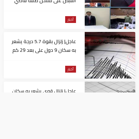
القبض على منتحل صفة قاضي
للاستيلاء على المواطنين
أخبار
عاجل| زلزال بقوة 5.7 درجة يشعر
به سكان 9 دول على بعد 29 كم
من السويس
أخبار
عاجل| زلزال قوي يشعر به سكان
القاهرة
أخبار