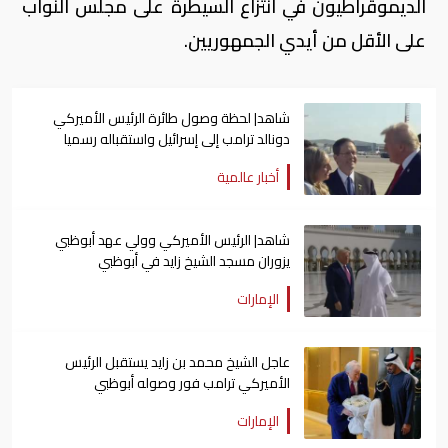
الديموقراطيون في انتزاع السيطرة على مجلس النواب
على الأقل من أيدي الجمهوريين.
شاهد| لحظة وصول طائرة الرئيس الأميركي
دونالد ترامب إلى إسرائيل واستقباله رسميا
أخبار عالمية
شاهد| الرئيس الأميركي وولي عهد أبوظبي
يزوران مسجد الشيخ زايد في أبوظبي
الإمارات
عاجل الشيخ محمد بن زايد يستقبل الرئيس
الأميركي ترامب فور وصوله أبوظبي
الإمارات