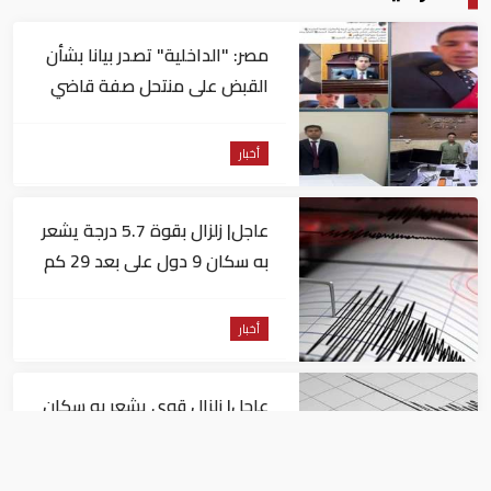
مصر: "الداخلية" تصدر بيانا بشأن
القبض على منتحل صفة قاضي
للاستيلاء على المواطنين
أخبار
عاجل| زلزال بقوة 5.7 درجة يشعر
به سكان 9 دول على بعد 29 كم
من السويس
أخبار
عاجل| زلزال قوي يشعر به سكان
القاهرة