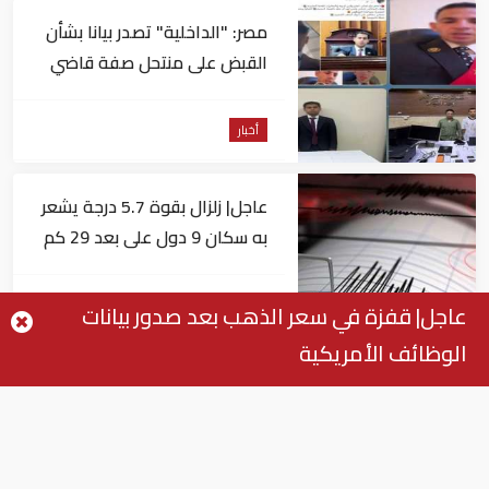
مصر: "الداخلية" تصدر بيانا بشأن
القبض على منتحل صفة قاضي
للاستيلاء على المواطنين
أخبار
عاجل| زلزال بقوة 5.7 درجة يشعر
به سكان 9 دول على بعد 29 كم
من السويس
أخبار
عاجل| قفزة في سعر الذهب بعد صدور بيانات
الوظائف الأمريكية
عاجل| زلزال قوي يشعر به سكان
القاهرة
أخبار