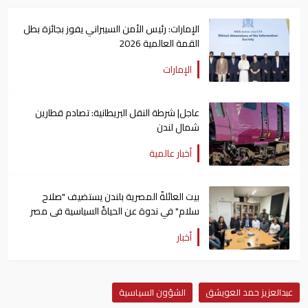
الإمارات: رئيس الأمن السيبراني يفوز بجائزة بطل
القمة العالمية 2026
الإمارات
عاجل| شرطة النقل البريطانية: تصادم قطارين
شمال لندن
أخبار عالمية
بيت العائلةّ المصرية بلندن يستضيف "صلاح
سلام" في ندوة عن الحياةً السياسية فى مصر
أخبار
عبدالعزيز حمد العويشق
الشؤون السياسية