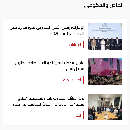
الخاص والحكومي
الإمارات: رئيس الأمن السيبراني يفوز بجائزة بطل
القمة العالمية 2026
الإمارات
عاجل| شرطة النقل البريطانية: تصادم قطارين
شمال لندن
أخبار عالمية
بيت العائلةّ المصرية بلندن يستضيف "صلاح
سلام" في ندوة عن الحياةً السياسية فى مصر
أخبار