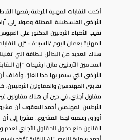
أكدت النقابات المهنية الأردنية رفضها القاط
الأراضي الفلسطينية المحتلة وصولا إلى أ
نقيب الأطباء الأردنيين الدكتور علي الع
المهنية بعمان اليوم /السبت/ - "إن النقابات
هناك العديد من البدائل للطاقة التي تغنينا
المحامين الأردنيين مازن ارشيدات "إن الن
الأراضي التي سيمر بها خط الغاز". وأضاف 
نقابتي المهندسين والمقاولين الأردنيتين،
مقاول أجنبي، في حين أن هناك مقاولين غي
الأردنيين المهندس أحمد اليعقوب أن مشروع 
القانون منع دخول المقاول الأجنبي لعدم و
أحمد سمارة الزعبي "إن النقابة تؤكد باستمرا