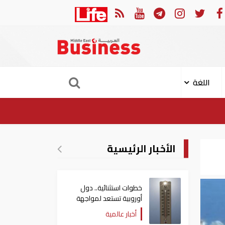
ابة 11 مدنيا في هجوم حوثي على نجران
ارتفاع ح
اللغة
الأخبار الرئيسية
خطوات استثنائية.. دول
أوروبية تستعد لمواجهة
موجة حر غير مسبوقة
أخبار عالمية