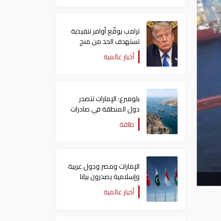
ترامب يوقّع أوامر تنفيذية
تستهدف الحد من منح
الجنسية الأمريكية بالولادة
أخبار عالمية
بلومبرغ: الإمارات تتصدر
دول المنطقة في صادرات
النفط عبر مضيق هرمز
طاقة
الإمارات ومصر ودول عربية
وإسلامية يصدرون بيانا
مشتركا بشأن الانتهاكات
أخبار عالمية
الإسرائيلية في غزة