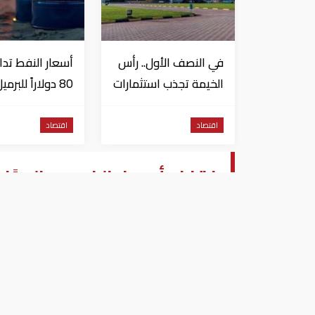
في النصف الأول.. رأس
أسعار النفط تدا
الخيمة تجذب استثمارات
80 دولاراً للبرميل
تتجاوز 771 مليون درهم
وتراجع الأسهم
الأمريكية
اقتصاد
اقتصاد
ارتفاع أسعار الذهب عالميًا
عام