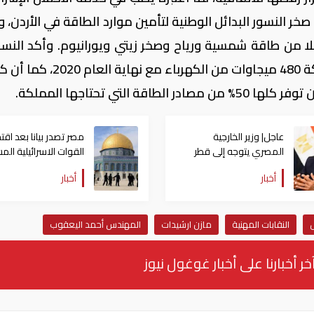
خر النسور البدائل الوطنية لتأمين موارد الطاقة في الأردن، 
ا من طاقة شمسية ورياح وصخر زيتي ويورانيوم. وأكد النسو
مشروع استخراج الصخر الزيتي سيؤمن للمملكة 480 ميجاوات من الكهرباء 
لتي تحتاجها المملكة.
عاجل| وزير الخارجية
مصر تصدر بيانا بعد اقت
المصري يتوجه إلى قطر
القوات الاسرائيلية الم
لبحث سبل التعامل مع
الأقصى
أخبار
أخبار
التصعيد الاسرائيلى
س
النقابات المهنية
مازن ارشيدات
المهندس أحمد اليعقوب
خر أخبارنا على أخبار غوغول نيوز