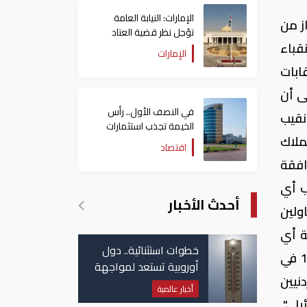
الإمارات: النيابة العامة
از من
تؤجل نظر قضية العتاد
قباء
العسكري للسودان
الإمارات
ابات
لى أن
في النصف الأول.. رأس
نقيب
الخيمة تجذب استثمارات
ملاك
تتجاوز 771 مليون درهم
اقتصاد
افقة
ب أي
أحدث الأخبار
ولين
ة أي
خطوات استثنائية.. دول
أوراق رسمية لهذا المشروع.. مشيرا إلى أن النقابة حاولت إلى جانب نقابة المهندسين من خلال المادة 16 في
أوروبية تستعد لمواجهة
نيين
موجة حر غير مسبوقة
أخبار عالمية
يلي".