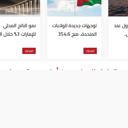
ول عند
توجهات جديدة للولايات
نمو الناتج المحلي
..
المتحدة.. منح 354.6
للإمارات 3% خلال 
مليون دولار مساعدات
الأول من عام 2026
إلى الأردن
اقتصاد
اقتصاد
 مع تداول الدولار دون أعلى مستوى فى