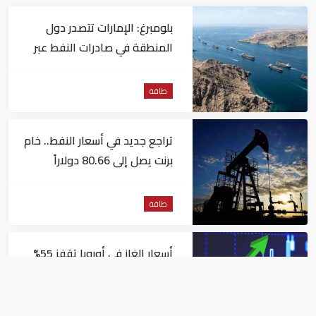
بلومبرغ: الإمارات تتصدر دول
المنطقة في صادرات النفط عبر
مضيق هرمز
طاقة
تراجع جديد في أسعار النفط.. خام
برنت يصل إلى 80.66 دولاراً
للبرميل
طاقة
أسعار الغاز في أوروبا تقفز 55%
في شهر بسبب موجات الحر