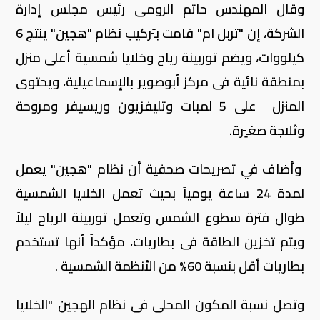
وقال المهندس حاتم الرومى رئيس مجلس إدارة
الشركة، إن "تربل ام" قامت بتركيب نظام "هجين" ينتج 6
كيلووات، ويضم توربينة رياح وخلايا شمسية أعلى منزل
بمنطقة نائية فى مركز أبوصوير بالإسماعيلية، ويحتوى
المنزل على 5 لمبات وتليفزيون وريسيفر ومروحة
وثلاجة صغيرة.
وأضاف في تصريحات صحفية أن نظام "هجين" يعمل
لمدة 24 ساعة يومياً بحيث تعمل الخلايا الشمسية
طوال فترة سطوع الشمس وتعمل توربينة الرياح ليلاً
ويتم تخزين الطاقة فى بطاريات، مؤكداً أنها تستخدم
بطاريات أقل بنسبة 60% من الأنظمة الشمسية .
وتصل نسبة المكون المحلى فى نظام الهجين "الخلايا