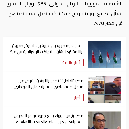
الشمسية -توربينات الرياح" حوالى 35%، وجار الاتفاق
بشأن تصنيع توربينة رياح ميكانيكية تصل نسبة تصنيعها
فى مصر 70%.
الإمارات ومصر ودول عربية وإسلامية يصدرون
بيانا مشتركا بشأن الانتهاكات الإسرائيلية في غزة
أخبار عالمية
مصر: "الداخلية" تصدر بيانا بشأن القبض على
منتحل صفة قاضي للاستيلاء على المواطنين
أخبار
مصر" رئيس الوزراء يتابع جهود توافر المخزون
الاستراتيجي من السلع والمنتجات الأساسية