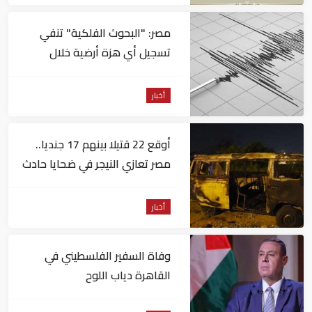
مصر: "البحوث الفلكية" تنفي
تسجيل أي هزة أرضية خلال
الساعات الماضية
أخبار
أوقع 22 قتيلا بينهم 17 جنديا..
مصر تعازي النيجر في ضحايا حادث
تصادم حافلتين
أخبار
وفاة السفير الفلسطيني في
القاهرة دياب اللوح