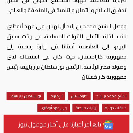
ضرورة مضاعفة جهود المجتمع الدولى فى سبيل
تحقيق السلام و الأمان والتنمية فى المنطقة والعالم.
ووصل الشيخ محمد بن زايد آل نهيان ولى عهد أبوظبى
نائب القائد الأعلى للقوات المسلحة، فى وقت سابق
اليوم، إلى العاصمة أستانا فى زيارة رسمية إلى
جمهورية كازاخستان، حيث كان فى استقباله لدى
وصوله قصر الرئاسة، الرئيس نور سلطان نزار باييف رئيس
جمهورية كازاخستان.
الشيخ محمد بن زايد
كازاخستان
الإمارات
نور سلطان نزار باييف
علاقات دولية
زيارات خارجية
ولى عهد أبوظبى
تابع آخر أخبارنا على أخبار غوغول نيوز