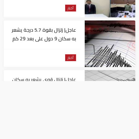
أخبار
عاجل| زلزال بقوة 5.7 درجة يشعر
به سكان 9 دول على بعد 29 كم
من السويس
أخبار
عاجل| زلزال قوي يشعر به سكان
القاهرة
أخبار
السيسي يجتمع مع وزير النقل
ويوجه بسرعة الانتهاء من