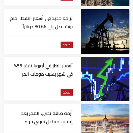
تراجع جديد في أسعار النفط.. خام
برنت يصل إلى 80.66 دولاراً
للبرميل
طاقة
أسعار الغاز في أوروبا تقفز 55%
في شهر بسبب موجات الحر
طاقة
أزمة طاقة تضرب المجر بعد
إيقاف مفاعل نووي جراء
انخفاض منسوب نهر الدانوب