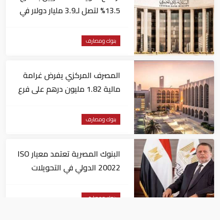
13.5% لتصل لـ3.9 مليار دولار في
يونيو
بنوك ومصارف
المصرف المركزي يفرض غرامة
مالية 1.82 مليون درهم على فرع
لبنك أجنبي
بنوك ومصارف
البنوك المصرية تعتمد معيار ISO
20022 الدولي في التحويلات
المالية
بنوك ومصارف