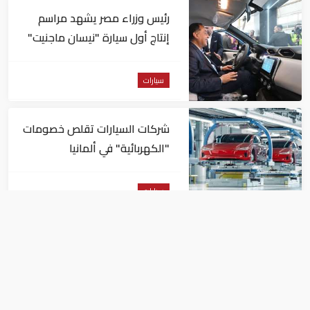
رئيس وزراء مصر يشهد مراسم
إنتاج أول سيارة "نيسان ماجنيت"
في أفريقيا
سيارات
شركات السيارات تقلص خصومات
"الكهربائية" في ألمانيا
سيارات
لماذا سحبت "فولكس فاجن" علامتها
التجارية من معرض باريس للسيارات؟