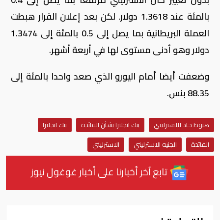
بالمئة عند 1.3618 دولار. لكن بعد إعلان القرار هبطت
العملة البريطانية بما يصل إلى 0.5 بالمئة إلى 1.3474
دولار وهو أدنى مستوى لها في أربعة أشهر.
وضعفت أيضا أمام اليورو الذي صعد واحدا بالمئة إلى
88.35 بنس.
هبوط حاد للاسترليني
بنك انجلترا بشأن الفائدة
بنك انجلترا
الفائدة
الجنيه الاسترليني
الاسترليني
تابع آخر أخبارنا على أخبار غوغول نيوز