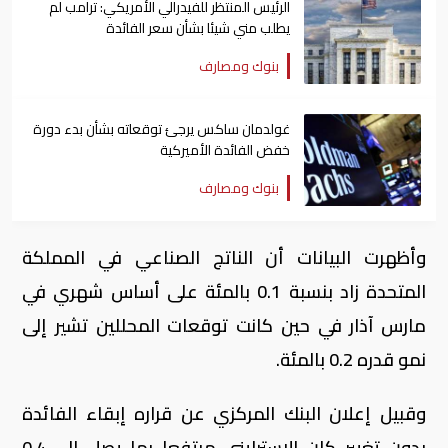
الرئيس المنتظر للفيدرالي الأمريكي: ترامب لم
يطلب مني شيئا بشأن سعر الفائدة
بنوك ومصارف
غولدمان ساكس يرجئ توقعاته بشأن بدء دورة
خفض الفائدة الأميركية
بنوك ومصارف
وأظهرت البيانات أن الناتج الصناعي في المملكة
المتحدة زاد بنسبة 0.1 بالمئة على أساس شهري في
مارس آذار في حين كانت توقعات المحللين تشير إلى
نمو قدره 0.2 بالمئة.
وقبيل إعلان البنك المركزي عن قراره إبقاء الفائدة
بدون تغيير كان الاسترليني مرتفعا بما يصل إلى 0.4