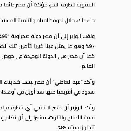
التنموية للطرف الآخر، مؤكدًا أن مصر دائما 
جاء ذلك، خلال ندوة "المياه والتنمية المست
ول
97% وهو ما يمثل عبئا كبيرا لتأمين تلك ا
كما أن مصر هي الدولة الوحيدة في حوض الني
العالم.
وأكد "عبد العاطي" أن مصر ليست ضد بناء 
سدود في أفريقيا منها سد أوين في أوغندا، 
وأكد الوزير أن مصر لا تلقي أي قطرة مياه في
نسبة الأملاح والتلوث، مشيرا إلى أن نظام إ
تتجاوز نسبته 85%.