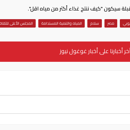
مقبلة سيكون "كيف ننتج غذاء أكثر من مياه اقل".
يوبي
مصر
سلام
المياه والتنمية المستدامة
المجلس الأعلى للثقاف
خر أخبارنا على أخبار غوغول نيوز