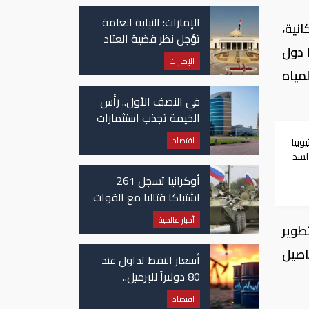
في غزة
الإمارات: النيابة العامة
انية،
تؤجل نظر قضية العتاد
 دول
العسكري للسودان
الإمارات
مياه
في النصف الأول.. رأس
الخيمة تجذب استثمارات
تتجاوز 771 مليون درهم
اقتصاد
وبيا
 لسد
أوكرانيا تسجل 261
اشتباكا قتاليا مع القوات
الروسية
أخبار عالمية
طوير
اصيل
أسعار النفط تداول عند
80 دولاراً للبرميل..
وتراجع الأسهم
اقتصاد