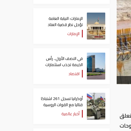
الإمارات: النيابة العامة
تؤجل نظر قضية العتاد
العسكري للسودان
الإمارات
في النصف الأول.. رأس
الخيمة تجذب استثمارات
تتجاوز 771 مليون درهم
اقتصاد
أوكرانيا تسجل 261 اشتباكا
قتاليا مع القوات الروسية
أخبار عالمية
تعلق
وحات