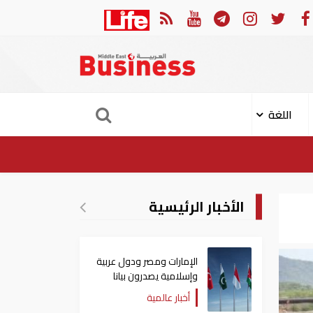
في النصف الأول.. رأس الخيمة تجذب استثمارات تتجاوز 771 مليون درهم
اللغة
الأخبار الرئيسية
الإمارات ومصر ودول عربية
وإسلامية يصدرون بيانا
مشتركا بشأن الانتهاكات
أخبار عالمية
الإسرائيلية في غزة