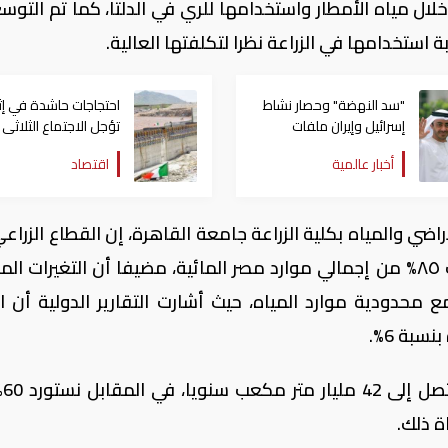
خلال مياه الأمطار واستخدامها للري في الدلتا، كما تم التوس
 استخدامها في الزراعة نظرا لتكلفتها العالية.
"سد النهضة" وحصار نشاط
احتجاجات حاشدة في إثي
إسرائيل وإيران ملفات
تؤجل الاجتماع الثلاثى
يحملها الشيخ عبدالله بن
النهضة
أخبار عالمية
اقتصاد
زايد للمناقشة في إثيوبيا
لأراضي والمياه بكلية الزراعة جامعة القاهرة، إن القطاع الزرا
المستنزف الأكبر للموارد الأئمة حيث يستهلك ٨٥% من إجمالي موارد مصر المائية، مضيفا أن التغيرات 
محدودية موارد المياه، حيث أشارت التقارير الدولية أن ار
سبة 6%.
ولفت أن
اة ذلك.