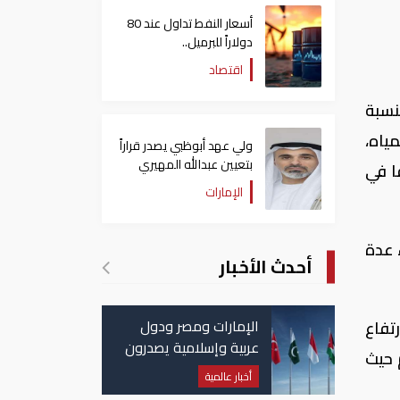
أسعار النفط تداول عند 80
دولاراً للبرميل..
وتراجع الأسهم الأمريكية
اقتصاد
د بنسبة
ياه،
ولي عهد أبوظبي يصدر قراراً
بتعيين عبدالله المهيري
ا في
رئيسا لـ"أبوظبي للتراث"
الإمارات
 عدة
أحدث الأخبار
الإمارات ومصر ودول
تفاع
عربية وإسلامية يصدرون
 حيث
بيانا مشتركا بشأن
أخبار عالمية
الانتهاكات الإسرائيلية