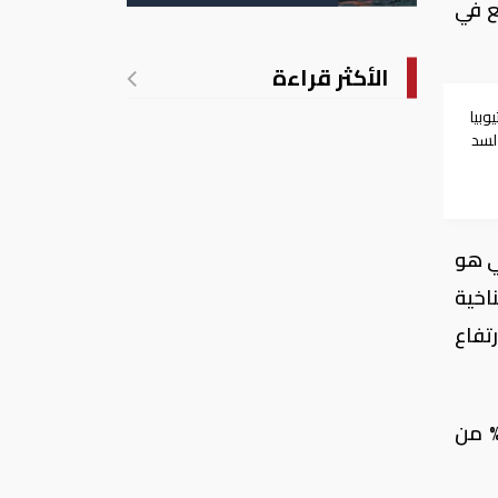
الأمريكية
ع في
الأكثر قراءة
وبيا
 لسد
عي هو
المناخية
تفاع
 هناك فجوة في المياه في مصر تصل إلى 42 مليار متر مكعب سنويا، في المقابل نستورد 60% من