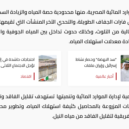
رد المائية المصرية، منها محدودية حصة المياه والزيادة السك
فترات الجفاف الطويلة، والتحدي الآخر المنشآت التي تقيمها
لية من التلوث، وكذلك حدوث تداخل بين المياه الجوفية وال
ادة معدلات استهلاك المياه.
"سد النهضة" وحصار نشاط
احتجاجات حاشدة في إثي
إسرائيل وإيران ملفات
تؤجل الاجتماع الثلاثى
يحملها الشيخ عبدالله بن
النهضة
أخبار عالمية
اقتصاد
زايد للمناقشة في إثيوبيا
ة لإدارة الموارد المائية وتنميتها تستهدف تقليل الفاقد وت
ات المزروعة بالمحاصيل كثيفة استهلاك المياه، وتطوير مح
فريقية لتقليل الفاقد من مياه النيل.