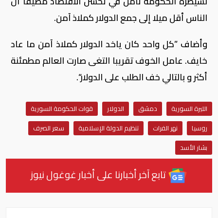
لسيطرة الحكومة تأمل في تحسن الاقتصاد مضيفا أن
الناس أقل ميلا إلى جمع الدولار كملاذ آمن.
وأضاف ”كل واحد كان ياخد الدولار كملاذ آمن ما عاد
خايف. عامل الخوف تقريبا التغى صارت العالم مطمئنة
أكثر و بالتالي خف الطلب على الدولار“.
الليرة السورية
دمشق
الدولار
قوات الحكومة السورية
روسيا
نهر الفرات
تنظيم الدولة الإسلامية
سعر الصرف
بشار الأسد
تابع آخر أخبارنا على أخبار غوغول نيوز