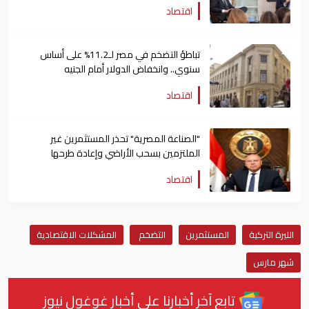
اقتصاد
تباطؤ التضخم في مصر لـ11.2% على أساس
سنوي.. وانخفاض الدولار أمام الجنيه
اقتصاد
"الصناعة المصرية" تحذر المستثمرين غير
الملتزمين بسحب الأراضي وإعادة طرحها
اقتصاد
الليرة التركية
المستثمرين
التضخم
المشكلات الاقتصادية
شهر مارس
تابع آخر أخبارنا على أخبار غوغول نيوز