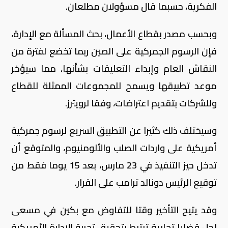
الفكرية، حسبما قال مسؤولان مطلعان.
وبحسب مصدر بقطاع الأعمال، بحث المسألة مع الإدارة،
فإن الرسوم الجمركية على الصين ربما تخضع لفترة من
النقاش العام وإبداء التعليقات بشأنها، مما سيؤخر
موعد تطبيقها ويسمح للمجموعات الممثلة للقطاع
وللشركات بتقديم اعتراضات، وفقا لرويترز.
وسيختلف ذلك كثيرا عن التطبيق السريع لرسوم جمركية
أمريكية على واردات الصلب والألومنيوم، والمتوقع أن
تدخل حيز التنفيذ في 23 مارس، بعد 15 يوما فقط من
توقيع الرئيس دونالد ترامب على القرار.
وقد يتيح التأخير وقتا للتفاوض مع بكين في مسعى
لحل قضايا تجارية ترتبط بتحقيق تجربة الإدارة الأمريكية