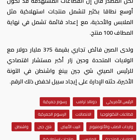
لكن المصدر قال إن القطاعات المستهدفة قد تكون
أوسع نطاقا بكثير لتشمل منتجات استهلاكية مثل
الملابس والأحذية، مع إعداد قائمة تشمل في نهاية
المطاف 100 منتج.
ولدى الصين فائض تجاري بقيمة 375 مليار دولار مع
الولايات المتحدة وحين زار أكبر مستشار اقتصادي
للرئيس الصيني شي جين بينغ واشنطن في الآونة
الأخيرة، حثته الإدارة على إيجاد سبيل لخفض ذلك الرقم.
الرئيس الأمريكي
دونالد ترامب
رسوم جمركية
قطاعات التكنولوجيا
الاتصالات
الرسوم الجمركية
واردات الصلب والألومنيوم
البيت الأبيض
شي جين
واشنطن
الولايات المتحدة
الملابس
منتجات استهلاكية