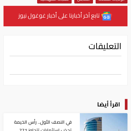
تابع آخر أخبارنا على أخبار غوغول نيوز
التعليقات
اقرأ أيضا
في النصف الأول.. رأس الخيمة
تجذب استثمارات تتجاوز 771