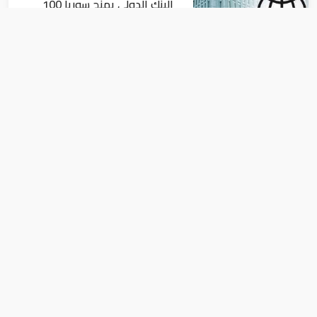
البنك الدولي يمنح سوريا 100
مليون دولار
اقتصاد
البيئة: خلو أسواق الإمارات من
منتجات الخس المرتبطة بتفشي
داء السيكلوسبورا
اقتصاد
الخليج يتفوق على المتوسط العالمي في
مؤشر الحرية الاقتصادية 2026