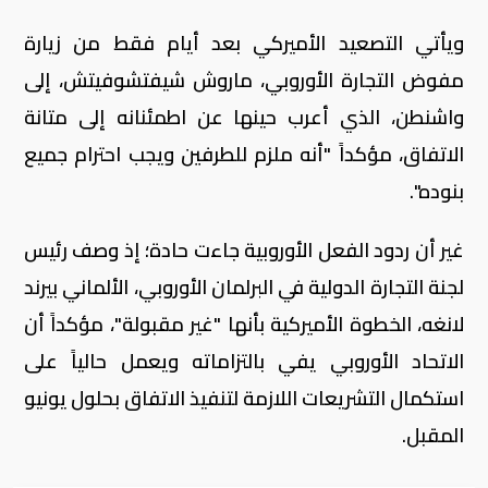
ويأتي التصعيد الأميركي بعد أيام فقط من زيارة
مفوض التجارة الأوروبي، ماروش شيفتشوفيتش، إلى
واشنطن، الذي أعرب حينها عن اطمئنانه إلى متانة
الاتفاق، مؤكداً "أنه ملزم للطرفين ويجب احترام جميع
بنوده".
غير أن ردود الفعل الأوروبية جاءت حادة؛ إذ وصف رئيس
لجنة التجارة الدولية في البرلمان الأوروبي، الألماني بيرند
لانغه، الخطوة الأميركية بأنها "غير مقبولة"، مؤكداً أن
الاتحاد الأوروبي يفي بالتزاماته ويعمل حالياً على
استكمال التشريعات اللازمة لتنفيذ الاتفاق بحلول يونيو
المقبل.