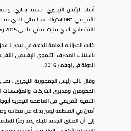
أشاد الرئيس النيجيري، محمد بخاري، ومسؤ
الأفريقي "AFDB"والدعم المالي
الاقتصادي الذي منيت به في عامي 2015 و2016.
كانت الميزانية العامة للدولة في نيجيريا 
باستثناء المصرف التنموي الإقليمي الأفريق
الدولة في نوفمبر 2016.
وقال نائب رئيس الجمهورية النيجيرى ، يمي
الحكومين ومديري الشركات والمؤسسات الخا
التنمية الأفريقي في العاصمة النيجرية أبو
أمين في المنطقة ليعبر بذلك عن مكانته ودور
إلى أن المبنى الجديد للبنك يعد رمزًا للعلا
الإسهام الأكبر في البنك منذ تأسيسه وظهوره في