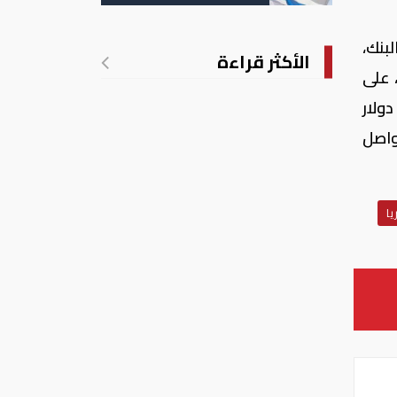
ل البنك،
الأكثر قراءة
م التكامل الإقليمي داخل التجمع الاقتصادي لدول غرب أفريقيا (ايكواس) "ECOWAS"، على
ولار
تواصل
يا