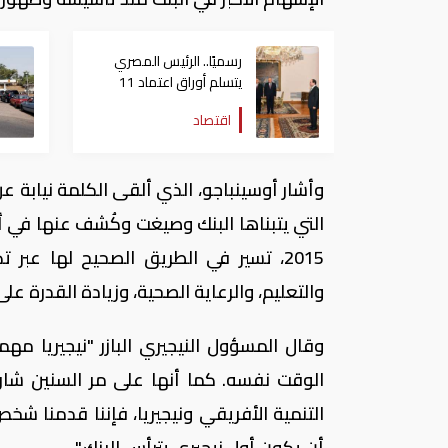
رسميًا.. الرئيس المصري
يتسلم أوراق اعتماد 11
سفيرا بينهم فلسطين وليبيا
اقتصاد
ونيجيريا وأوغندا
وأشار أوسينباجو، الذي ألقى الكلمة نيابة عن
التي يتبناها البنك وصيغت وكُشف عنها في أ
2015، تسير في الطريق الصحيح لها عبر ت
والتعليم، والرعاية الصحية، وزيادة القدرة عل
وقال المسؤول النيجيري البازر "نيجيريا مه
الوقت نفسه. كما أنها على مر السنين شارك
التنمية الأفريقي ونيجيريا، فإننا قدمنا شخ
أن يكون أول نيجيري يترأس البنك."