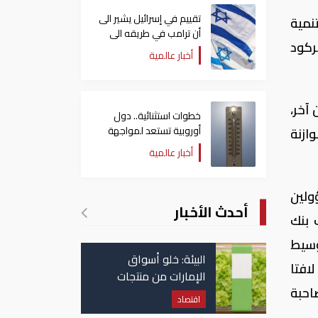
تقييم في إسرائيل يشير الى
نمية
أن ترامب في طريقه الى
لركود
إبرام اتفاق مع إيران
أخبار عالمية
آخر،
خطوات استثنائية.. دول
أوروبية تستعد لمواجهة
ازنة
موجة حر غير مسبوقة
أخبار عالمية
ولين
أحدث الأخبار
 بنك
وسيط
البيئة: خلو أسواق
افتا
الإمارات من منتجات
صاحبة
الخس المرتبطة بتفشي
اقتصاد
داء السيكلوسبورا