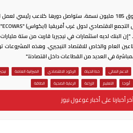
وبين أوسينباجو أن بلاده بتعدادها الذي يفوق 185 مليون نسمة، ستواصل دورها كلاعب رئيسي لعم
وتطوير جهوده لدع
إن البنك لديه استثمارات في نيجيريا قاربت من ستة مليارات د
 مشروعًا في القطاعين العام والخاص للاقتصاد النيجيري. وهذه المشروعات 
مباشرة في العديد من القطاعات داخل اقتصادنا."
الدعم المالي
خط الحياة
الركود الاقتصادي
الميزانية العامة
نيجير
أبوجا
التعليم
الزراعة
الرعاية الصحية
الطاقة
خر أخبارنا على أخبار غوغول نيوز