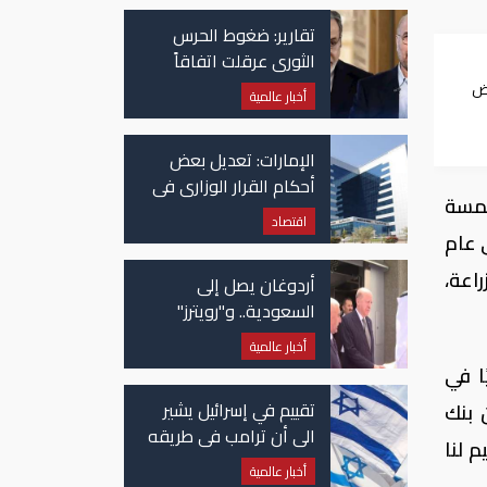
تقارير: ضغوط الحرس
الثوري عرقلت اتفاقاً
وشيكاً حول هرمز
يض
أخبار عالمية
الإمارات: تعديل بعض
أحكام القرار الوزاري في
خمسة
شأن الضريبة على
اقتصاد
الشركات والأعمال
 عام
اعة،
أردوغان يصل إلى
السعودية.. و"رويترز"
تكشف تفاصيل الاتفاق
أخبار عالمية
المرتقب
ا في
تقييم في إسرائيل يشير
 بنك
الى أن ترامب في طريقه
 لنا
الى إبرام اتفاق مع إيران
أخبار عالمية