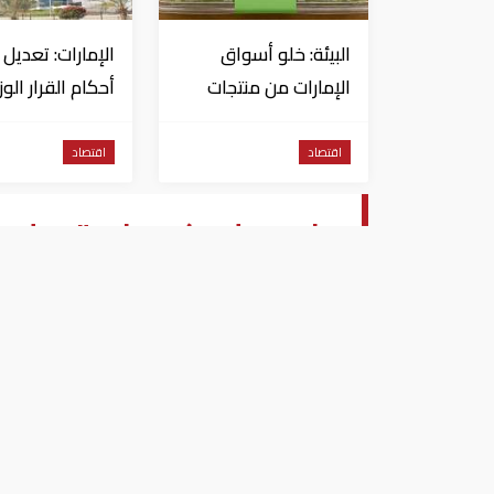
البيئة: خلو أسواق
الإمارات: تعديل
الإمارات من منتجات
أحكام القرار الو
الخس المرتبطة بتفشي
شأن الضريبة عل
داء السيكلوسبورا
الشركات والأعم
اقتصاد
اقتصاد
وفد صيني كبير يزور "مجلس 