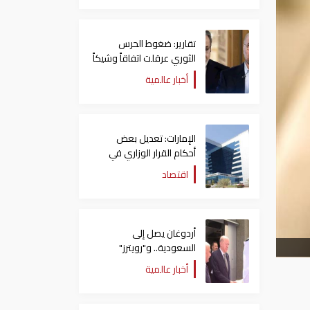
تقارير: ضغوط الحرس
الثوري عرقلت اتفاقاً وشيكاً
حول هرمز
أخبار عالمية
الإمارات: تعديل بعض
أحكام القرار الوزاري في
شأن الضريبة على الشركات
اقتصاد
والأعمال
أردوغان يصل إلى
السعودية.. و"رويترز"
تكشف تفاصيل الاتفاق
أخبار عالمية
المرتقب