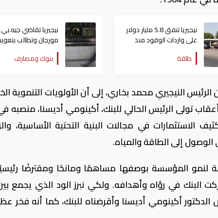
نيجيريا تنفق 5.8 مليار دولار
نيجيريا تقاضي جيه.بي
على واردات الوقود منذ
مورجان وتطالب بتعو
أواخر 2017
875 مليون دولار
طاقة
بنوك ومصارف
 الرئيس النيجيري محمد بخاري، إلى أن الأولويات التنموية ال
عقاب تولى الرئيس الحالي للبنك، أكينومي أديسنا، منصبه في
كثيف الاستثمارات في مجالات البنية التحتية الأساسية، والزر
ى الوصول إلى الطاقة والمياه.
مة لنمو المؤسسة بوصفها مساهمًا ومانحًا ومقترضًا رئيسيً
ت البنك في رؤاه وأهدافه. ولكي نبرز الود الذي يجمع بين
ص الدكتور أكينومي أديسنا وأقرضناه للبنك، كما أنه فخر عظيم