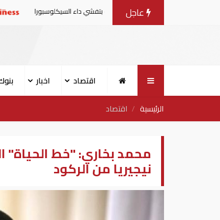
عاجل
 من منتجات الخس المرتبطة بتفشي داء السيكلوسبورا
تقارير:
اقتصاد
اخبار
بنوك
الرئيسية
اقتصاد
محمد بخاري: "خط الحياة" ا
نيجيريا من الركود