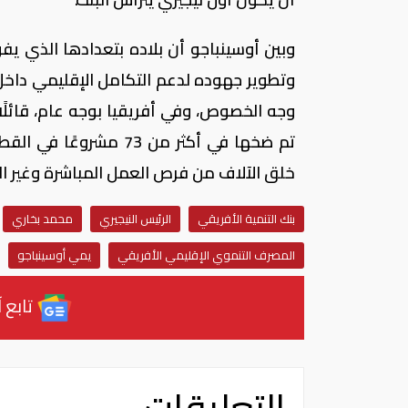
وجه الخصوص، وفي أفريقيا بوجه عام، قائلًا "
تم ضخها في أكثر من 73
خلق الآلاف من فرص العمل المباشرة وغير ال
بنك التنمية الأفريقي
الرئيس النيجيري
محمد بخاري
المصرف التنموي الإقليمي الأفريقي
يمي أوسينباجو
تابع آ
التعليقات