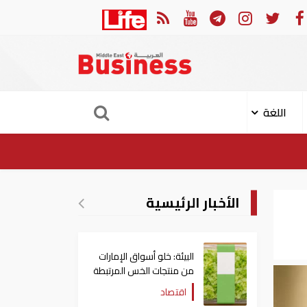
ات: تعديل بعض أحكام القرار الوزاري في شأن الضريبة على الشركات والأعمال
اللغة
الأخبار الرئيسية
البيئة: خلو أسواق الإمارات
من منتجات الخس المرتبطة
بتفشي داء السيكلوسبورا
اقتصاد