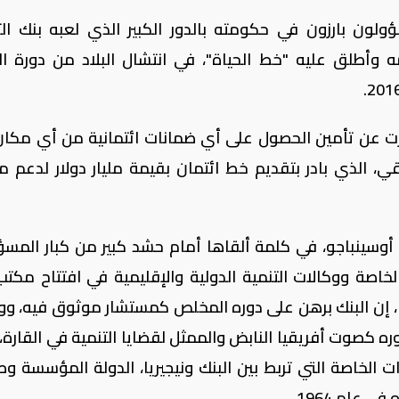
ولون بارزون في حكومته بالدور الكبير الذي لعبه بنك الت
 الذي قدمه وأطلق عليه "خط الحياة"، في انتشال البلاد من دورة ا
عجزت عن تأمين الحصول على أي ضمانات ائتمانية من أي مكان 
ي، الذي بادر بتقديم خط ائتمان بقيمة مليار دولار لدعم مو
 أوسينباجو، في كلمة ألقاها أمام حشد كبير من كبار المسؤ
صة ووكالات التنمية الدولية والإقليمية في افتتاح مكتب
جا، إن البنك برهن على دوره المخلص كمستشار موثوق فيه، و
ه كصوت أفريقيا النابض والممثل لقضايا التنمية في القارة، ل
قات الخاصة التي تربط بين البنك ونيجيريا، الدولة المؤسسة و
 عام 1964.