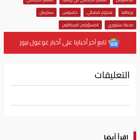
بريطانيا
هجوم كيميائي
جاسوس
سكريبال
مدينة سلزبوري
المسؤولين البريطانيين
تابع آخر أخبارنا على أخبار غوغول نيوز
التعليقات
اقرأ أيضا