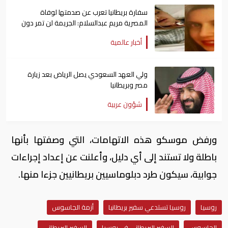
سفارة بريطانيا تعرب عن صدمتها لوفاة
المصرية مريم عبدالسلام: الجريمة لن تمر دون
عقاب
أخبار عالمية
ولي العهد السعودي يصل الرياض بعد زيارة
مصر وبريطانيا
شؤون عربية
ورفض موسكو هذه الاتهامات، التي وصفتها بأنها
باطلة ولا تستند إلى أي دليل، وأعلنت عن إعداد إجراءات
جوابية، سيكون طرد دبلوماسيين بريطانيين جزءا منها.
روسيا
روسيا تستدعي سفير بريطانيا
أزمة الجاسوس
الجاسوس
السفير البريطاني في روسيا
السفير البريطاني