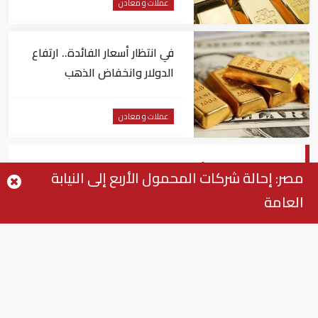
عملات و معادن
في انتظار أسعار الفائدة.. ارتفاع
الدولار وانخفاض الذهب
عملات و معادن
الدولار يتراجع أمام الين وسط مخاوف
مصر: إحالة شركات المحمول الأربع إلى النيابة
سياسية أمريكية
العامة