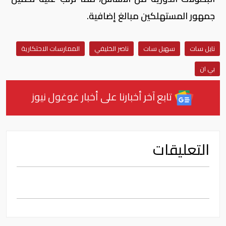
جمهور المستهلكين مبالغ إضافية.
نايل سات
سهيل سات
ناصر الخليفي
الممارسات الاحتكارية
بي ان
تابع آخر أخبارنا على أخبار غوغول نيوز
التعليقات