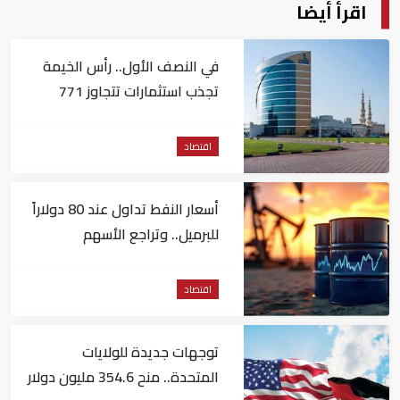
اقرأ أيضا
في النصف الأول.. رأس الخيمة
تجذب استثمارات تتجاوز 771
مليون درهم
اقتصاد
أسعار النفط تداول عند 80 دولاراً
للبرميل.. وتراجع الأسهم
الأمريكية
اقتصاد
توجهات جديدة للولايات
المتحدة.. منح 354.6 مليون دولار