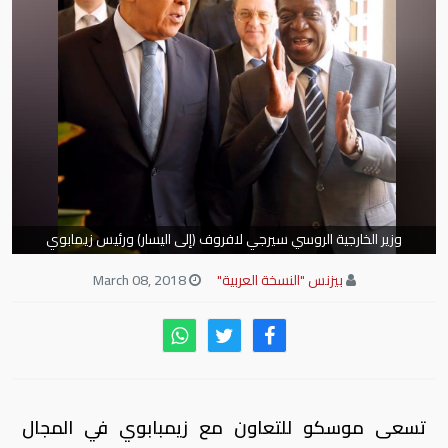
وزير الخارجية الروسي سيرجي لافروف (إلى اليسار) ورئيس زيمابوي
إيمرسون منانجاجوا
بيزنس "النسخة العربية"
March 08, 2018
تسعى موسكو للتعاون مع زيمبابوي في المجال