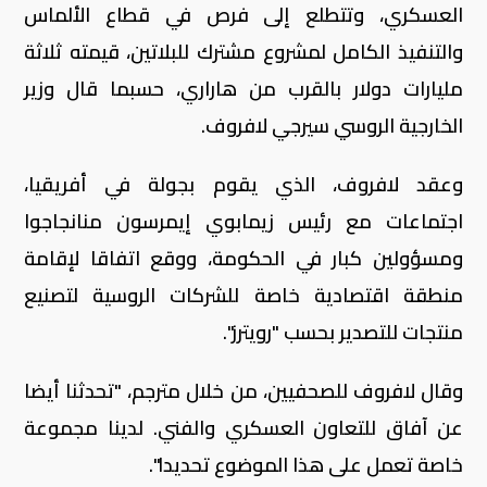
العسكري، وتتطلع إلى فرص في قطاع الألماس
والتنفيذ الكامل لمشروع مشترك للبلاتين، قيمته ثلاثة
مليارات دولار بالقرب من هاراري، حسبما قال وزير
الخارجية الروسي سيرجي لافروف.
وعقد لافروف، الذي يقوم بجولة في أفريقيا،
اجتماعات مع رئيس زيمابوي إيمرسون منانجاجوا
ومسؤولين كبار في الحكومة، ووقع اتفاقا لإقامة
منطقة اقتصادية خاصة للشركات الروسية لتصنيع
منتجات للتصدير بحسب "رويترز".
وقال لافروف للصحفيين، من خلال مترجم، "تحدثنا أيضا
عن آفاق للتعاون العسكري والفني. لدينا مجموعة
خاصة تعمل على هذا الموضوع تحديدا".