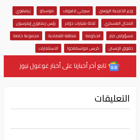
وزير الخارجية الروسي
سيرجي لافروف
موسكو
زيمبابوي
المجال العسكري
ثلاثة مليارات دولار
رئيس زيمابوي إيمرسون
مسؤولين كبار
الحكومة
منطقة اقتصادية
مجموعة خاصة
حقوق الإنسان
كريس موتسفانجوا
الاستثمارات
تابع آخر أخبارنا على أخبار غوغول نيوز
التعليقات