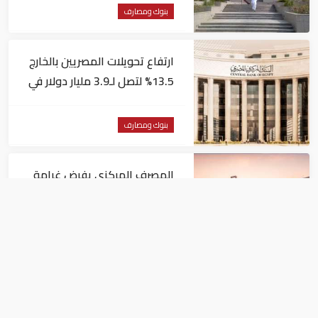
بنوك ومصارف
ارتفاع تحويلات المصريين بالخارج
13.5% لتصل لـ3.9 مليار دولار في
يونيو
بنوك ومصارف
المصرف المركزي يفرض غرامة
مالية 1.82 مليون درهم على فرع
لبنك أجنبي
بنوك ومصارف
البنوك المصرية تعتمد معيار ISO
20022 الدولي في التحويلات