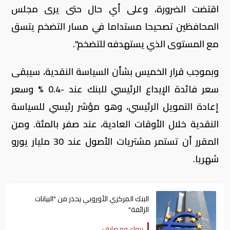
اقتضت الضرورة، وعلى أي حال حتى يرى مجلس
المحافظين تصحيحا مستداما في مسار التضخم يتسق
مع المستوى الذي يستهدفه للتضخم".
وبموجب قرار الخميس بشأن السياسة النقدية، سيبقى
سعر فائدة الإيداع الرئيسي للبنك عند -0.4 % وسعر
إعادة التمويل الرئيسي، وهو مؤشر رئيسي للسياسة
النقدية خلال الأوقات العادية، عند صفر بالمئة. ومن
المقرر أن تستمر مشتريات الأصول عند 30 مليار يورو
شهريا
.
البنك المركزي الأوروبي يحذر من "البيانات
الزائفة"
بنوك ومصارف