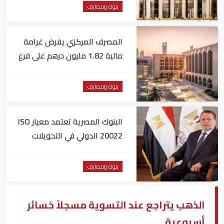
بنوك ومصارف
المصرف المركزي يفرض غرامة
مالية 1.82 مليون درهم على فرع
لبنك أجنبي
بنوك ومصارف
البنوك المصرية تعتمد معيار ISO
20022 الدولي في التحويلات
المالية
بنوك ومصارف
الذهب يتراجع عند التسوية مسجلاً خسائر
أسبوعية