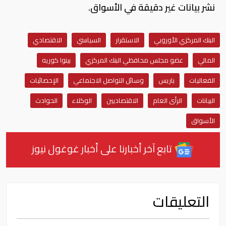
نشر بيانات غير دقيقة في الأسواق.
البنك المركزي الأوروبي
الاستقرار
السياسي
الاقتصادي
المالي
عضو مجلس محافظي البنك المركزي
بينوا كوريه
الفعاليات
باريس
وسائل التواصل الاجتماعي
الإحصائيات
البيانات
الرأى العام
الاقتصاديين
الوكلاء
الحوادث
الأسواق
تابع آخر أخبارنا على أخبار غوغول نيوز
التعليقات