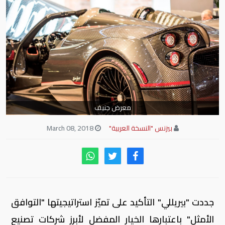
معرض جنيف
بيزنس "النسخة العربية"
March 08, 2018
جددت "بيريللي" التأكيد على تميّز استراتيجيتها "التوافق
الأمثل" باعتبارها الخيار المفضل لأبرز شركات تصنيع