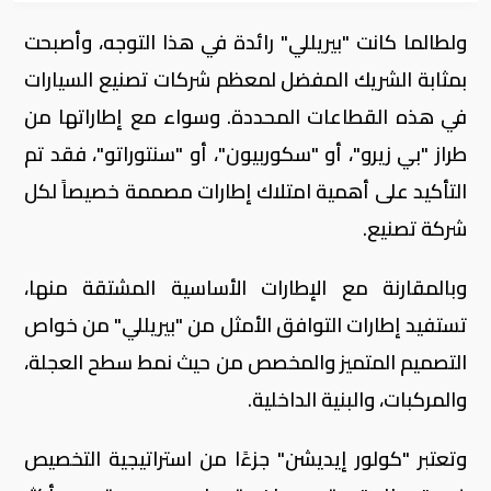
ولطالما كانت "بيريللي" رائدة في هذا التوجه، وأصبحت
بمثابة الشريك المفضل لمعظم شركات تصنيع السيارات
في هذه القطاعات المحددة. وسواء مع إطاراتها من
طراز "بي زيرو"، أو "سكوربيون"، أو "سنتوراتو"، فقد تم
التأكيد على أهمية امتلاك إطارات مصممة خصيصاً لكل
شركة تصنيع.
وبالمقارنة مع الإطارات الأساسية المشتقة منها،
تستفيد إطارات التوافق الأمثل من "بيريللي" من خواص
التصميم المتميز والمخصص من حيث نمط سطح العجلة،
والمركبات، والبنية الداخلية.
وتعتبر "كولور إيديشن" جزءًا من استراتيجية التخصيص