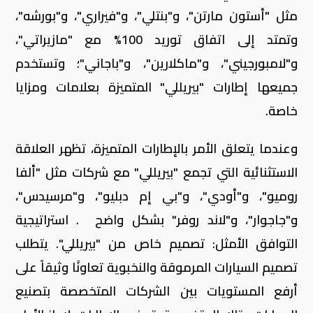
مثل "أستون مارتن"، و"بنتلي"، و"فيراري"، و"بورشه"،
وتمتد إلى اتفاق توريد 100% مع "مازيراتي"،
و"لامبورجيني"، و"ماكلارين"، و"باجاني"؛ وتستخدم
جميعها إطارات "بيريللي" المتميزة بعلامات ومزايا
خاصة.
وعندما يتعلق الأمر بالإطارات المتميزة، تظهر العلاقة
الاستثنائية التي تجمع "بيريللي" مع شركات مثل "ألفا
روميو"، و"أودي"، و"بي إم دبليو"، و"مرسيدس"،
و"جاجوار"، و"لاند روفر" بشكل واضح
.
استراتيجية
التوافق الأمثل: تصميم خاص من "بيريللي". يتطلب
تصميم السيارات المرموقة والنخبوية تعاونًا وثيقاً على
أرفع المستويات بين الشركات المتخصصة بتصنيع