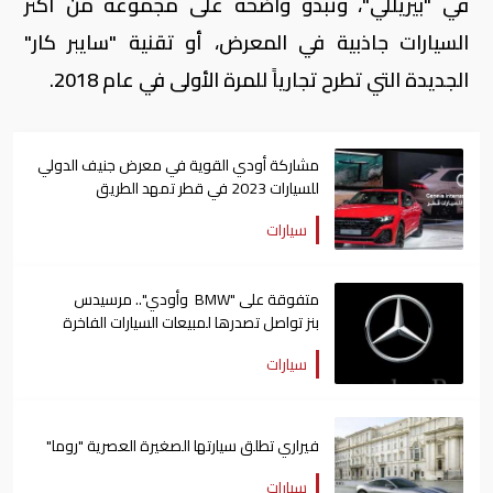
في "بيريللي"، وتبدو واضحة على مجموعة من أكثر
السيارات جاذبية في المعرض، أو تقنية "سايبر كار"
الجديدة التي تطرح تجارياً للمرة الأولى في عام 2018
.
مشاركة أودي القوية في معرض جنيف الدولي
للسيارات 2023 في قطر تمهد الطريق
لمستقبل يتميز بالتقدم
سيارات
متفوقة على "BMW وأودي".. مرسيدس
بنز تواصل تصدرها لمبيعات السيارات الفاخرة
للعام الـ4 على التوالي
سيارات
فيراري تطلق سيارتها الصغيرة العصرية "روما"
سيارات