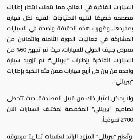
السيارات الفاخرة في العالم، مما يتطلب ابتكار إطارات
مصممة خصيصًا لتلبية الاحتياجات الفنية لكل سيارة
بمفردها. وظهرت هذه الحقيقة واضحة في السيارات
المشاركة في فعاليات الدورة الثامنة والثمانين من
معرض جنيف الدولي للسيارات، حيث تم تجهيز 60% من
السيارات الفاخرة بإطارات "بيريللي"؛ تم تزويد سيارة
واحدة من بين كل أربع سيارات ضمن فئة النخبة بإطارات
"بيريللي"
.
ولا يمكن اعتبار ذلك من قبيل المصادفة، حيث تتخطى
تصاميم "بيريللي" المخصصة لمختلف السيارات الآن
2700 نموذجاً.
وتُعتبر "بيريللي" المزود الرائد لعلامات تجارية مرموقة