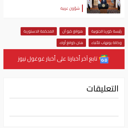
شؤون عربية
رئيسة كوريا الجنوبية
هوانغ كيو آن
المحكمة الدستورية
وكالة يونهاب للأنباء
هان كوانغ أوك
تابع آخر أخبارنا على أخبار غوغول نيوز
التعليقات