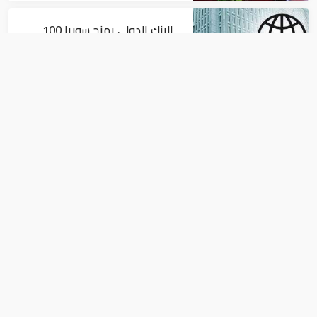
البنك الدولي يمنح سوريا 100
مليون دولار
اقتصاد
البيئة: خلو أسواق الإمارات من
منتجات الخس المرتبطة بتفشي
داء السيكلوسبورا
اقتصاد
الذهب يصعد مع تضرر الدولار من "محادثات
كوريا الشمالية"