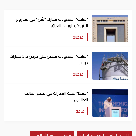
"سابك" السعودية تشارك "شل" في مشروع
للبتروكيماويات بالعراق
اقتصاد
"سابك" السعودية تحصل على قرض بـ 3 مليارات
دولار
اقتصاد
"جيبكا" يبحث التغيرات في قطاع الطاقة
العالمي
طاقة
الاتحاد الخليجي للبتروكيماويات
يوسف بن عبد الله البنيان