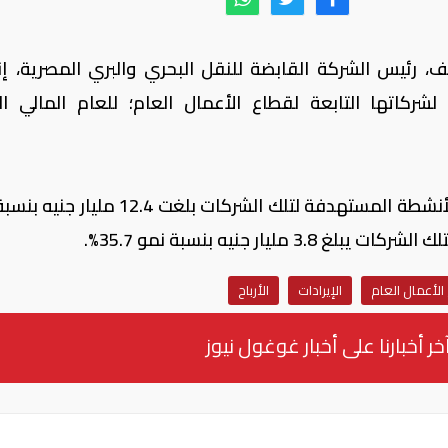
، رئيس الشركة القابضة للنقل البحري والبري المصرية، إن
 لشركاتها التابعة لقطاع اﻷعمال العام؛ للعام المالي ال
وبحسب رئيس الشركة، فإن جملة اﻹيرادات للأنشطة المستهدفة لتلك الشركات بلغت 4
اﻷعمال العام
اﻹيرادات
اﻷرباح
خر أخبارنا على أخبار غوغول نيوز