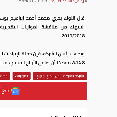
بيزنس "النسخة العربية"
March 03, 2018
قال اللواء بحري محمد أحمد إبراهيم يوسف
الانتهاء من مناقشة الموازنات التقديرية
2019/2018.
14.8%، موضحًا أن صافي اﻷرباح المستهدف لتلك الشركات يبلغ 3.8 مليار جنيه بنسبة نمو 35.7%.
الشركة القابضة للنقل البحري والبري
الموازنات
قطاع 
تابع آ