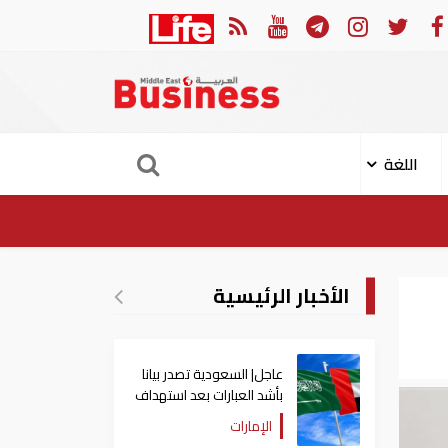
ة فتح مضيق هرمز مرهونة بقبول واشنطن الكامل لشروط طهران
اللغة
الأخبار الرئيسية
عاجل| السعودية تصدر بيانا
بأشد العبارات بعد استهداف
إيران لناقلة إماراتية
الإمارات