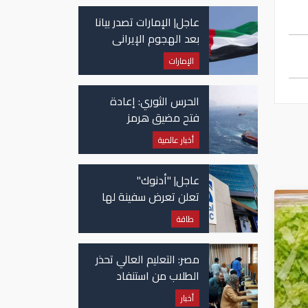
عاجل| الإمارات تصدر بيانا
بعد الهجوم الإيراني
على سفينة تابعة
الإمارات
لـ"أدنوك"
الحرس الثوري: إعادة
فتح مضيق هرمز
مرهونة بقبول واشنطن
أخبار عالمية
الكامل لشروط طهران
عاجل| "أدنوك"
تعلن تعرض سفينة لها
للاستهداف بصاروخ في
طاقة
مضيق هرمز
مصر: التعليم العالي تحذر
الطلاب من استنفاد
الرغبات قبل غلق
أخبار