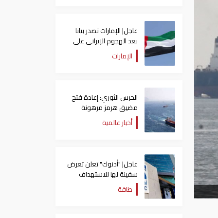
عاجل| الإمارات تصدر بيانا
بعد الهجوم الإيراني على
سفينة تابعة لـ"أدنوك"
الإمارات
الحرس الثوري: إعادة فتح
مضيق هرمز مرهونة
بقبول واشنطن الكامل
أخبار عالمية
لشروط طهران
عاجل| "أدنوك" تعلن تعرض
سفينة لها للاستهداف
بصاروخ في مضيق هرمز
طاقة