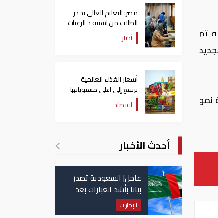
مصر: التعليم العالي تحذر
الطلاب من استنفاد الرغبات
ه تم
قبل غلق التسجيل
أخبار
جديد
أسعار الغذاء العالمية
ترتفع إلى اعلى مستوياتها
12. مليار جنيه بنسبة نمو
منذ 3 سنوات
اقتصاد
أحدث الأخبار
عاجل| السعودية تصدر
بيانا بأشد العبارات بعد
استهداف إيران لناقلة
الإمارات
إماراتية