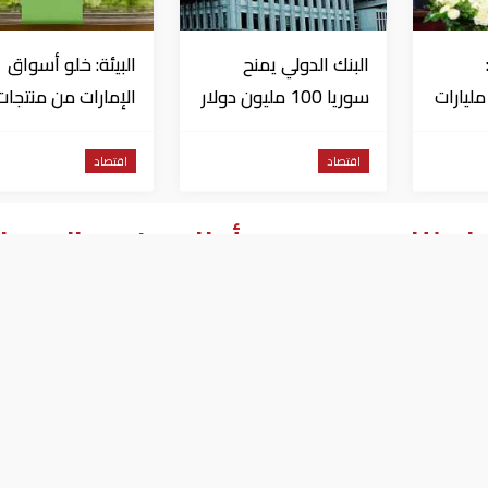
البنك الدولي يمنح
البيئة: خلو أسواق
تثمارات بـ4.5 مليارات
سوريا 100 مليون دولار
الإمارات من منتجات
اج
الخس المرتبطة بت
داء السيكلوسبورا
اقتصاد
اقتصاد
رض للنهب بعد هدم أجزاء من جدرانه بحفا