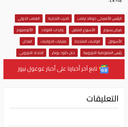
الرئيس الأميركي دونالد ترامب
الحرب التجارية
الغضب الدولي
فرض رسوم
الأسبوع المقبل
واردات الفولاذ
الألومنيوم
الأسواق
الولايات المتحدة
مليارات الدولارات
البلدان
رئيس المفوضية الاوروبية
جان كلود يونكر
الاتحاد الاوروبي
تابع آخر أخبارنا على أخبار غوغول نيوز
التعليقات