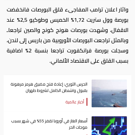
واثار اعلان ترامب المفاجىء قلق البورصات فانخفضت
بورصة وول ستريت 1,72% الخميس وطوكيو 2,5% عند
الاقفال، وشهدت بورصات هونج كونج والصين تراجعاـ
وبالمثل تراجعت البورصات الأوروبية من باريس إلى لندن،
وسجلت بورصة فرانكفورت تراجعا بنسبة 2% اضافية
بسبب القلق على الاقتصاد الألماني.
الحرس الثوري: إعادة فتح مضيق هرمز مرهونة
بقبول واشنطن الكامل لشروط طهران
أخبار عالمية
أسعار الغاز في أوروبا تقفز 55% في شهر بسبب
موجات الحر