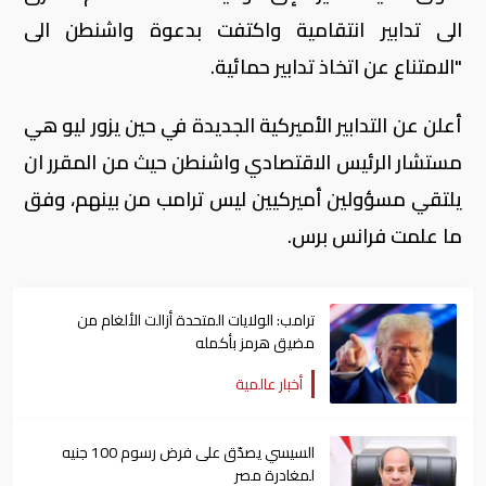
الى تدابير انتقامية واكتفت بدعوة واشنطن الى
"الامتناع عن اتخاذ تدابير حمائية.
أعلن عن التدابير الأميركية الجديدة في حين يزور ليو هي
مستشار الرئيس الاقتصادي واشنطن حيث من المقرر ان
يلتقي مسؤولين أميركيين ليس ترامب من بينهم، وفق
ما علمت فرانس برس.
ترامب: الولايات المتحدة أزالت الألغام من
مضيق هرمز بأكمله
أخبار عالمية
السيسي يصدّق على فرض رسوم 100 جنيه
لمغادرة مصر