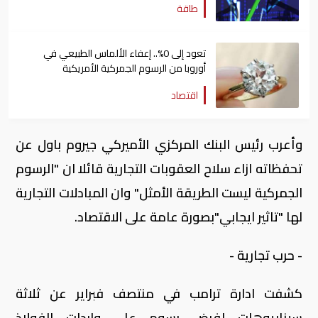
طاقة
تعود إلى 0%.. إعفاء الألماس الطبيعي في
أوروبا من الرسوم الجمركية الأمريكية
اقتصاد
وأعرب رئيس البنك المركزي الأميركي جيروم باول عن
تحفظاته ازاء سلاح العقوبات التجارية قائلا ان "الرسوم
الجمركية ليست الطريقة الأمثل" وان المبادلات التجارية
لها "تاثير ايجابي"بصورة عامة على الاقتصاد.
- حرب تجارية -
كشفت ادارة ترامب في منتصف فبراير عن ثلاثة
سيناريوهات لفرض رسوم على واردات الفولاذ