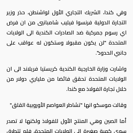
وفي كندا، الشريك التجاري الأول لواشنطن، حذر وزير
التجارة الدولية فرنسوا فيليب شامبانيي من ان فرض
اي رسوم جمركية ضد الصادرات الكندية الى الولايات
المتحدة "لن يكون مقبولا وستكون له عواقب على
جانبي الحدود".
واشارت وزارة الخارجية الكندية كريستيا فريلاند الى ان
الولايات المتحدة تحقق فائضا من ملياري دولار من
خلال تجارة الفولاذ مع كندا.
وقالت موسكو انها "تشاطر العواصم الأوروبية القلق"
أما الصين وهي المنتج الأول للفولاذ ولكنها لا تصدر
سوى كمية صغيرة إلى الولايات المتحدة، فلم تتطرق