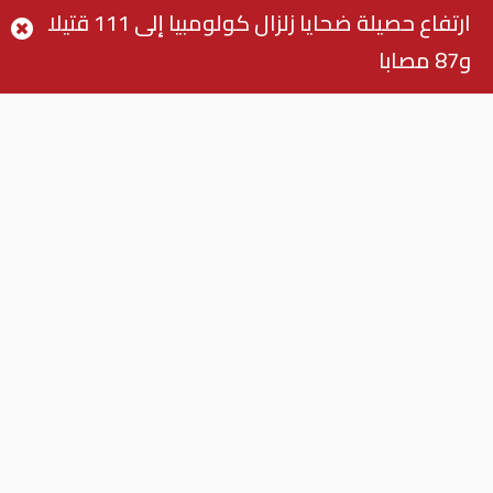
ارتفاع حصيلة ضحايا زلزال كولومبيا إلى 111 قتيلا
و87 مصابا
اقرأ أيضا
مصر: إحالة شركات المحمول
الأربع إلى النيابة العامة
اقتصاد
القاهرة وأنقرة يستعرضان النمو
المتزايد للصادرات الزراعية
المصرية للسوق التركي
اقتصاد