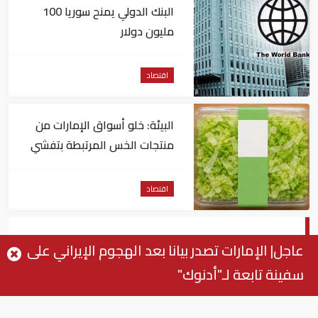
البنك الدولي يمنح سوريا 100
مليون دولار
اقتصاد
البيئة: خلو أسواق الإمارات من
منتجات الخس المرتبطة بتفشي
داء السيكلوسبورا
اقتصاد
العجز التجاري المصري ينخفض 11% في
عاجل| الإمارات تصدر بيانا بعد الهجوم الإيراني على
يناير
سفينة تابعة لـ"أدنوك"