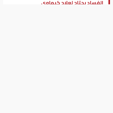
الفساد يحتاج لعلاج كيماوي
ولي العهد السعودي الأمير محمد بن سلمان
بيزنس "النسخة العربية"