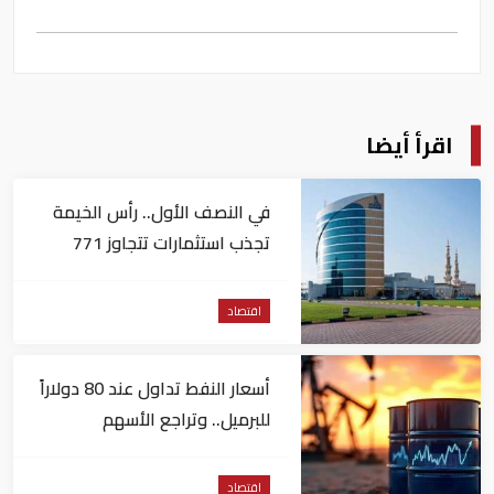
اقرأ أيضا
في النصف الأول.. رأس الخيمة
تجذب استثمارات تتجاوز 771
مليون درهم
اقتصاد
أسعار النفط تداول عند 80 دولاراً
للبرميل.. وتراجع الأسهم
الأمريكية
اقتصاد