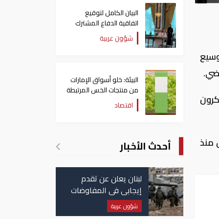
البيان الكامل لتوقيع
اتفاقية الدفاع المشترك
بين السعودية وتركيا
شؤون عربية
وباكستان
(2.47 مليار دولار) لتوسيع
اضي.
البيئة: خلو أسواق الإمارات
من منتجات الخس المرتبطة
كرون
بتفشي داء السيكلوسبورا
اقتصاد
 منذ
أحدث الأخبار
لبنان يعلن عن تقدم
إيجابي في المفاوضات
مع إسرائيل.. وأمريكا
شؤون عربية
عي
تضغط لوقف النار في