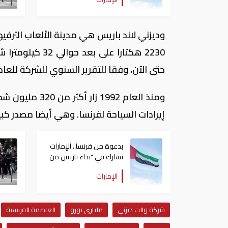
وديزني لاند باريس هي مدينة الألعاب الترفي
2230 هكتارا عل
حتى الآن، وفقا للتقرير السنوي للشركة للعام 2016 
إيرادات السياحة لفرنسا. وهي أيضا مصدر كبير للتو
بدعوة من فرنسا.. الإمارات
تشارك في "نداء باريس من
أجل حل الدولتين 2"
الإمارات
شركة والت ديزني
ملياري يورو
العاصمة الفرنسية