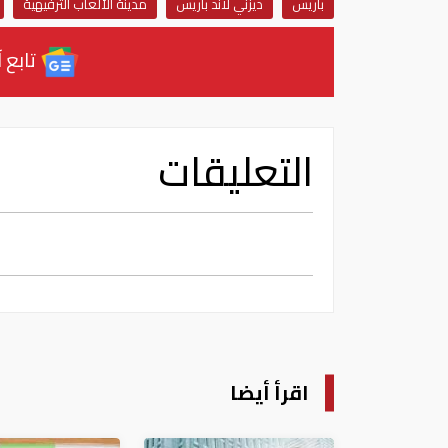
باريس
ديزني لاند باريس
مدينة الألعاب الترفيهية
تابع آ
التعليقات
اقرأ أيضا