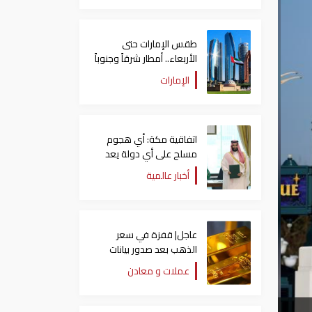
طقس الإمارات حتى
الأربعاء.. أمطار شرقاً وجنوباً
وانخفاض تدريجي للحرارة
الإمارات
اتفاقية مكة: أي هجوم
مسلح على أي دولة يعد
هجوما على الدول الثلاث
أخبار عالمية
جميعا
عاجل| قفزة في سعر
الذهب بعد صدور بيانات
الوظائف الأمريكية
عملات و معادن