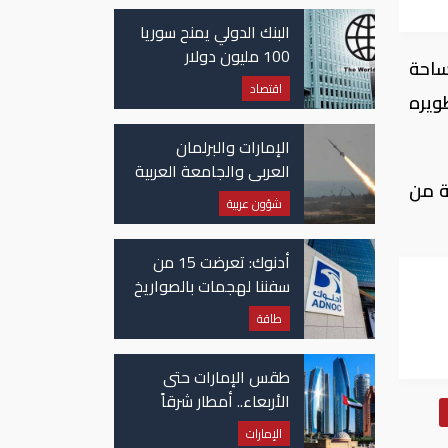
غزة
البنك الدولي يمنح سوريا
100 مليون دولار
ساحة
اقتصاد
تطويره
الإمارات والبرلمان
العربي والجامعة العربية
لعاب الترفيهية في باريس التي تشكل 6.2 بالمئة من
يدينون الهجوم الحوثي
شؤون عربية
على نجران بالسعودية
أدنوك: تعرضت 15 من
سفننا لهجمات بالصواريخ
والطائرات المسيّرة منذ
طاقة
عي
بداية النزاع
طقس الإمارات حتى
الأربعاء.. أمطار شرقاً
وجنوباً وانخفاض
الإمارات