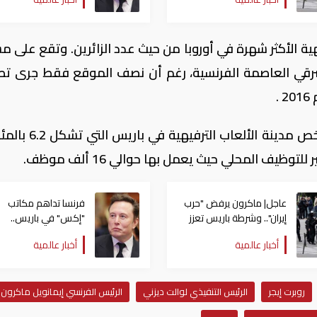
إرهابي
إيلون ماسك
هية الأكثر شهرة في أوروبا من حيث عدد الزائرين. وتقع على م
ى بعد حوالي 32 كيلومترا شرقي العاصمة الفرنسية، رغم أن نصف الموقع فقط جرى 
.
ومنذ العام 1992 زار أكثر من 320 مليون شخص مدينة الأ
ظيف المحلي حيث يعمل بها حوالي 16 ألف موظف.
عاجل| ماكرون يرفض "حرب
فرنسا تداهم مكاتب
إيران".. وشرطة باريس تعزز
"إكس" في باريس..
إجراءاتها وسط تهديد
والمدعي العام يستد
أخبار عالمية
أخبار عالمية
إرهابي
إيلون ماسك
روبرت إيجر
الرئيس التنفيذي لوالت ديزني
الرئيس الفرنسي إيمانويل ماكرون