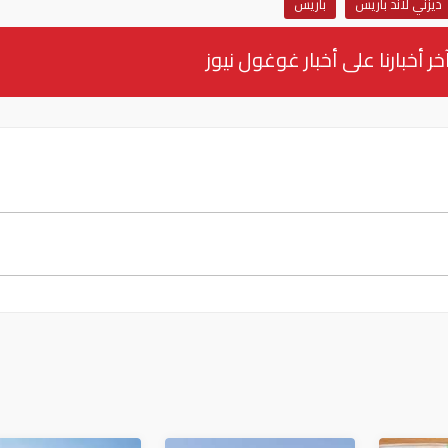
ديزني لاند باريس
باريس
خر أخبارنا على أخبار غوغول نيوز