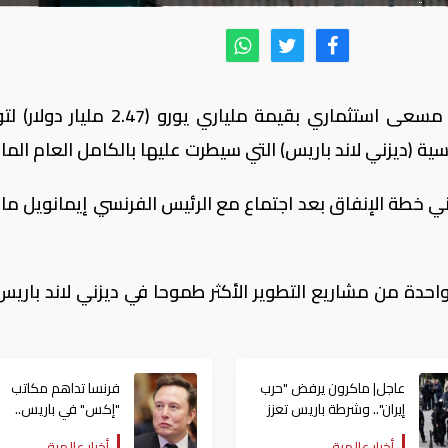
أعلنت شركة والت ديزني اليوم الثلاثاء، عن مسعى استثماري بقيمة ملياري يورو 
سية (ديزني لاند باريس) التي سيطرت عليها بالكامل العام الم
زني خطة الإنفاق بعد اجتماع مع الرئيس الفرنسي إيمانويل ما
حدة من مشاريع التطوير الأكثر طموحا في ديزني لاند باريس
عاجل| ماكرون يرفض "حرب
فرنسا تداهم مكاتب
إيران".. وشرطة باريس تعزز
"إكس" في باريس..
إجراءاتها وسط تهديد
والمدعي العام يستد
أخبار عالمية
أخبار عالمية