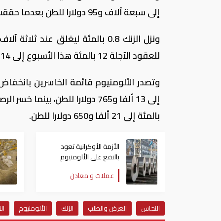
إلى سبعة آلاف و95 دولارا للطن بعدما حققت مكسبا محدودا في الجلسة السابقة.
للعقود الآجلة 12 بالمئة هذا الأسبوع إلى 114 ألفا و887 طنا حسبما أظهرت بيانات يوم الجمعة.
بالمئة إلى 21 ألفا و650 دولارا للطن.
الأزمة الأوكرانية تعود
بالنفع على الألومنيوم
المصري
عملات و معادن
النحاس
العرض والطلب
الزنك
الألومنيوم
ال