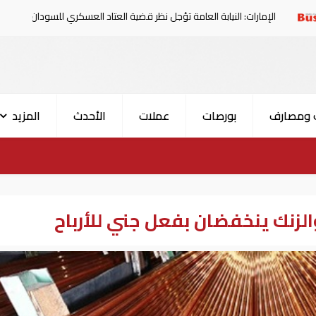
 النيابة العامة تؤجل نظر قضية العتاد العسكري للسودان
في ا
 ومصارف
بورصات
عملات
الأحدث
المزيد
والزنك ينخفضان بفعل جني للأرباح