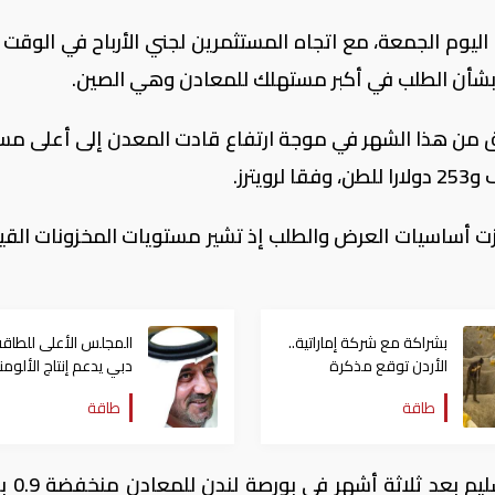
يوم الجمعة، مع اتجاه المستثمرين لجني الأرباح في الوقت 
ن بشأن الطلب في أكبر مستهلك للمعادن وهي الصين.
بق من هذا الشهر في موجة ارتفاع قادت المعدن إلى أعلى م
ترز.
زت أساسيات العرض والطلب إذ تشير مستويات المخزونات القي
بشراكة مع شركة إماراتية..
المجلس الأعلى للطاق
الأردن توقع مذكرة
دبي يدعم إنتاج الألومن
لاستكشاف الذهب
الأخضر "سيليستيال"
طاقة
طاقة
والنحاس
وأغلقت عقود النحاس القي