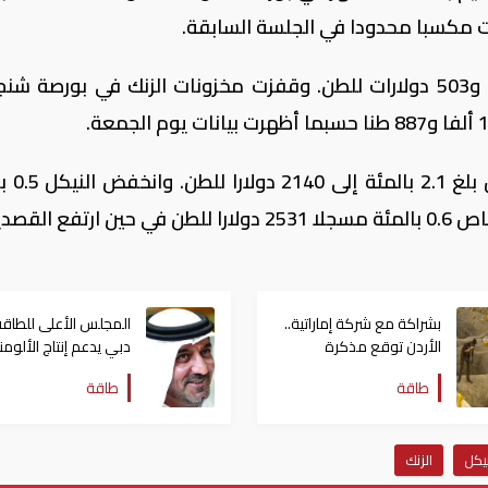
ونزل الزنك 0.8 بالمئة ليغلق عند ثلاثة آلاف و503 دولارات للطن. وقفزت مخزونات الزنك في بورص
وتصدر الألومنيوم قائمة ا
بشراكة مع شركة إماراتية..
المجلس الأعلى للطاق
الأردن توقع مذكرة
دبي يدعم إنتاج الألومن
لاستكشاف الذهب
الأخضر "سيليستيال"
طاقة
طاقة
والنحاس
نيكل
الزنك