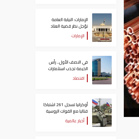
الإمارات: النيابة العامة
تؤجل نظر قضية العتاد
العسكري للسودان
الإمارات
في النصف الأول.. رأس
الخيمة تجذب استثمارات
تتجاوز 771 مليون درهم
اقتصاد
أوكرانيا تسجل 261 اشتباكا
قتاليا مع القوات الروسية
أخبار عالمية