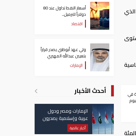
أسعار النفط تداول عند 80
الذي
دولاراً للبرميل..
وتراجع الأسهم الأمريكية
اقتصاد
ستوى
ولي عهد أبوظبي يصدر قراراً
بتعيين عبدالله المهيري
رئيسا لـ"أبوظبي للتراث"
اسية
الإمارات
أحدث الأخبار
ة في
يوم
الإمارات ومصر ودول
عربية وإسلامية يصدرون
بيانا مشتركا بشأن
أخبار عالمية
اسية الآجلة للتسليم بعد ثلاثة أشهر في بورصة لندن للمعادن منخفضة 0.9 بالمئة
الانتهاكات الإسرائيلية