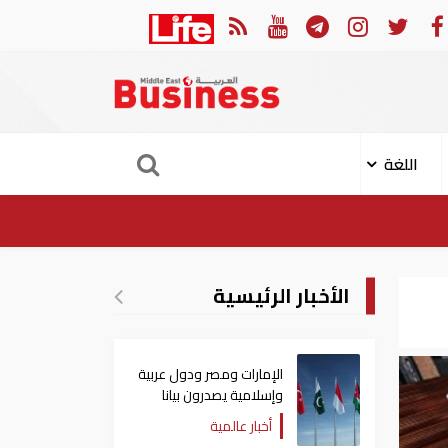
لنصف الأول.. رأس الخيمة تجذب استثمارات تتجاوز 771 مليون درهم
اللغة
الأخبار الرئيسية
الإمارات ومصر ودول عربية
وإسلامية يصدرون بيانا
مشتركا بشأن الانتهاكات
أخبار عالمية
الإسرائيلية في غزة