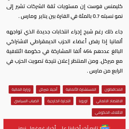
كليمنس فوست إن مستويات ثقة الشركات تشير إلى
نمو نسبته 0.7 بالمئة في الفترة بين يناير ومارس .
جاء ذلك رغم شبح إجراء انتخابات جديدة الذي تواجهه
ألمانيا إذا رفض أعضاء الحزب الديمقراطي الاشتراكي
البالغ عددهم 464 ألفا المشاركة في حكومة ائتلافية
مع ميركل. ومن المنتظر إعلان نتيجة تصويت الحزب في
الرابع من مارس .
المحافظون
المستشارة الألمانية
أنجيلا ميركل
وزارة المالية
الاقتصاد الالماني
اوروبا
التجارة الخارجية
الضباب السياسي
الائتلاف الحكومي
تابع آخر أخبارنا على أخبار غوغول نيوز