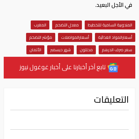
في الأجل البعيد.
المندوبية السامية للتخطيط
معدل التضخم
المغرب
أسعارالمواد الغذائية
أسعارالمواصلات
مؤشر التضخم
سعر صرف الدرهم
محللون
شهر ديسمبر
الأثمان
تابع آخر أخبارنا على أخبار غوغول نيوز
التعليقات