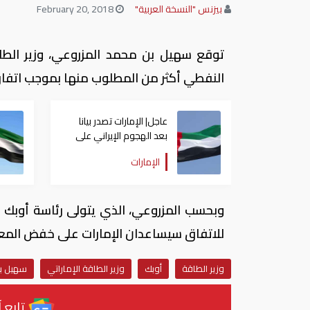
بيزنس "النسخة العربية"
February 20, 2018
توقع سهيل بن محمد المزروعي، وزير الطاقة
النفطي أكثر من المطلوب منها بموجب اتفاق 
عاجل| الإمارات تصدر بيانا
بعد الهجوم الإيراني على
سفينة تابعة لـ"أدنوك"
الإمارات
للاتفاق سيساعدان الإمارات على خفض المع
وزير الطاقة
أوبك
وزير الطاقة الإماراتي
سهيل ب
تابع آ