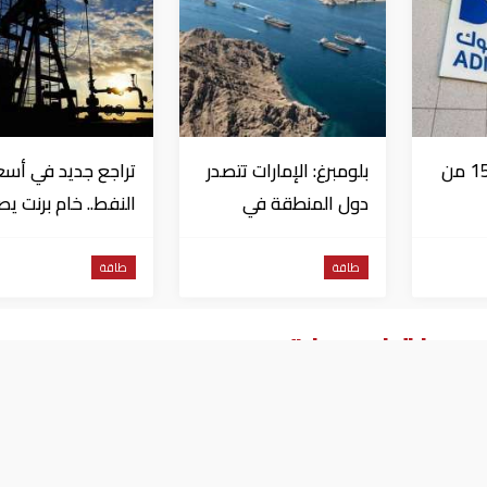
أدنوك: تعرضت 15 من
بلومبرغ: الإمارات تتصدر
تراجع جديد في أسع
دول المنطقة في
النفط.. خام برنت ي
رات
صادرات النفط عبر
إلى 80.66 دولاراً
ة النزاع
مضيق هرمز
للبرميل
طاقة
طاقة
وسط تراجع برنت