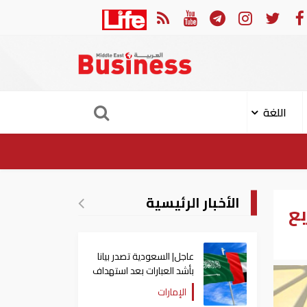
ي: إعادة فتح مضيق هرمز مرهونة بقبول واشنطن الكامل لشروط طهران
اللغة
الأخبار الرئيسية
بع
عاجل| السعودية تصدر بيانا
بأشد العبارات بعد استهداف
إيران لناقلة إماراتية
الإمارات