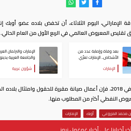
 الإماراتي، اليوم الثلاثاء، أن تخفض بلاده عضو أوبك إنت
تقليص المعروض العالمي في الربع الأول من العام الحالي.
بعد وفاة وإصابة عدد من
الإمارات والبرلمان العر
الأشخاص.. الإمارات تعزّي
والجامعة العربية يدينو
أنغولا
الهجوم الحوثي على نج
الإمارات
شؤون عربية
بالسعودية
وبحسب المزروعي، الذي يتولى رئاسة أوبك في 2018، فإن أعمال صيانة مقررة للحقول وامتثال بلاد
روض النفطي أكثر من المطلوب منها.
ن محمد المزروعي
أوبك
الإمارات
خر أخبارنا على أخبار غوغول نيوز