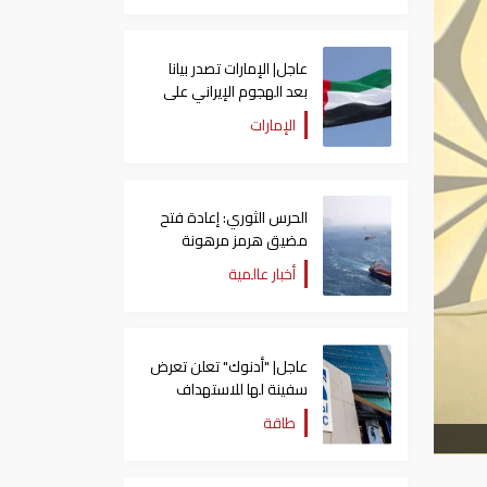
عاجل| الإمارات تصدر بيانا
بعد الهجوم الإيراني على
سفينة تابعة لـ"أدنوك"
الإمارات
الحرس الثوري: إعادة فتح
مضيق هرمز مرهونة
بقبول واشنطن الكامل
أخبار عالمية
لشروط طهران
عاجل| "أدنوك" تعلن تعرض
سفينة لها للاستهداف
بصاروخ في مضيق هرمز
طاقة