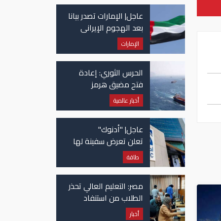
عاجل| الإمارات تصدر بيانا
بعد الهجوم الإيراني
على سفينة تابعة
الإمارات
لـ"أدنوك"
الحرس الثوري: إعادة
فتح مضيق هرمز
مرهونة بقبول واشنطن
أخبار عالمية
الكامل لشروط طهران
عاجل| "أدنوك"
تعلن تعرض سفينة لها
للاستهداف بصاروخ في
طاقة
مضيق هرمز
مصر: التعليم العالي تحذر
الطلاب من استنفاد
الرغبات قبل غلق
أخبار