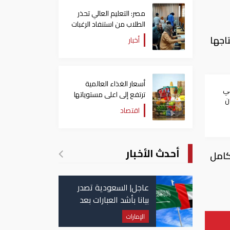
مصر: التعليم العالي تحذر
الطلاب من استنفاد الرغبات
قبل غلق التسجيل
اجها
أخبار
أسعار الغذاء العالمية
بي
ترتفع إلى اعلى مستوياتها
ن
منذ 3 سنوات
اقتصاد
ران
أحدث الأخبار
ه الكامل
عاجل| السعودية تصدر
بيانا بأشد العبارات بعد
استهداف إيران لناقلة
الإمارات
إماراتية