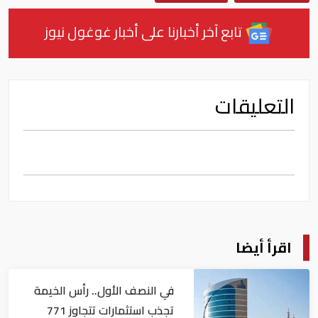
تابع آخر أخبارنا على أخبار غوغول نيوز
التعليقات
اقرأ أيضا
في النصف الأول.. رأس الخيمة
تجذب استثمارات تتجاوز 771