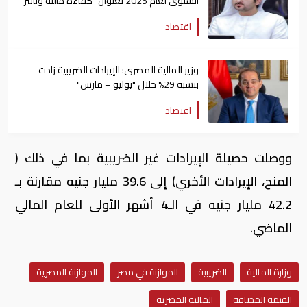
السنوي لعام 2025 بعنوان "كفاءة مالية وتأثير
عالمي"
اقتصاد
وزير المالية المصري: الإيرادات الضريبية زادت
بنسبة 29% خلال "يوليو – مارس"
اقتصاد
ووصلت حصيلة الإيرادات غير الضريبية بما في ذلك (
المنح، الإيرادات الأخري) إلى 39.6 مليار جنيه مقارنة بـ
42.2 مليار جنيه في الـ4 أشهر الأولى للعام المالي
الماضي.
وزارة المالية
الضريبية
الموازنة في مصر
الموازنة المصرية
القيمة المضافة
المالية المصرية