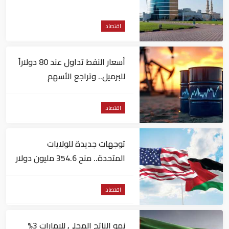
مليون درهم
اقتصاد
أسعار النفط تداول عند 80 دولاراً
للبرميل.. وتراجع الأسهم
الأمريكية
اقتصاد
توجهات جديدة للولايات
المتحدة.. منح 354.6 مليون دولار
مساعدات إلى الأردن
اقتصاد
نمو الناتج المحلي للإمارات 3%