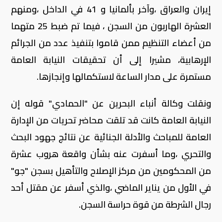
إيران والعراق ،وآخر بألمانيا و 41 في الداخل ،ومنهم
العشرة الهاربون من السجن ، فيما تم ضبط 25 متهما
من أعضاء التنظيم ممن قاموا بتنفيذ عدد من الجرائم
الإرهابية، مشيرا إلى أن تحقيقات النيابة العامة
مستمرة على مدار الساعة لاستكمالها وإنجازها.
ونقلت وكالة أنباء البحرين عن "الحمادي" قوله إن
النيابة العامة كانت قد تلقت محاضر تحريات من الإدارة
العامة للمباحث والأدلة الجنائية عن نتائج جهود البحث
والتحري ،وما أسفرت عنه بشأن واقعة هروب عشرة
من المحكومين من مركز الإصلاح والتأهيل بسجن "جو"
في الأول من يناير الماضي ،والذي أسفر عن مقتل أحد
رجال الشرطة من قوة حراسة السجن.