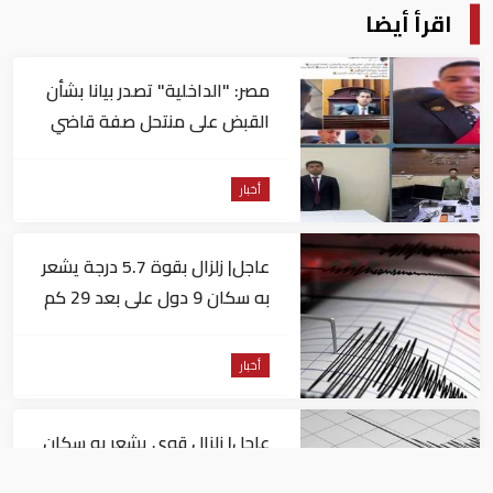
اقرأ أيضا
مصر: "الداخلية" تصدر بيانا بشأن
القبض على منتحل صفة قاضي
للاستيلاء على المواطنين
أخبار
عاجل| زلزال بقوة 5.7 درجة يشعر
به سكان 9 دول على بعد 29 كم
من السويس
أخبار
عاجل| زلزال قوي يشعر به سكان
القاهرة