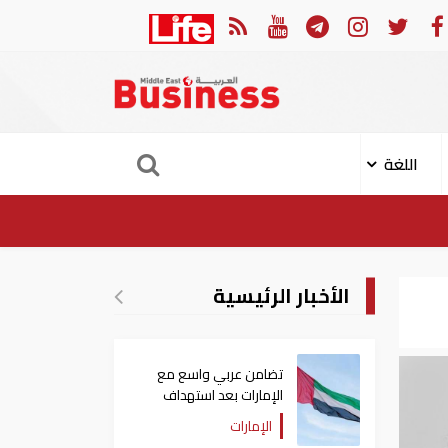
إيران.. ومصر قد تنضم إليها
عاجل| السعودية تصدر بيانا بأشد ا
اللغة
الأخبار الرئيسية
تضامن عربي واسع مع
الإمارات بعد استهداف
ناقلة في مضيق هرمز
الإمارات