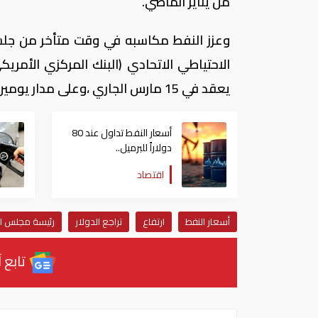
من يناير الماضي.
وعزز النفط مكاسبه في وقت متأخر من جلسة
الاحتياطي الاتحادي (البنك المركزي الأمريك
يعقد في 15 مارس الجاري ،وعلى مدار يومين.
أسعار النفط تداول عند 80
دولاراً للبرميل..
وتراجع الأسهم الأمريكية
اقتصاد
أسعار النفط
ارتفاع
تراجع الدولار
رئيسة مجلس الا
تابع آ