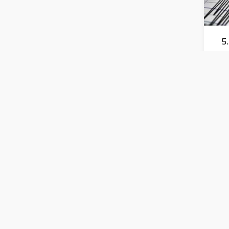
زال بقوة 5.7
درجة يشعر به سكان 9
عد 29 كم