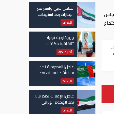
تضامن عربي واسع مع
مجلس
الإمارات بعد استهداف
ناقلة في مضيق هرمز
تماع
الإمارات
وزير خارجية تركيا:
"اتفاقية مكة" لا
..
تستهدف إيران.. ومصر
أخبار عالمية
قد تنضم إليها
عاجل| السعودية تصدر
بيانا بأشد العبارات بعد
استهداف إيران لناقلة
الإمارات
إماراتية
عاجل| الإمارات تصدر بيانا
بعد الهجوم الإيراني
على سفينة تابعة
الإمارات