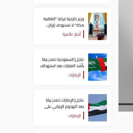
وزير خارجية تركيا: "اتفاقية
مكة" لا تستهدف إيران..
ومصر قد تنضم إليها
أخبار عالمية
عاجل| السعودية تصدر بيانا
بأشد العبارات بعد استهداف
إيران لناقلة إماراتية
الإمارات
عاجل| الإمارات تصدر بيانا
بعد الهجوم الإيراني على
سفينة تابعة لـ"أدنوك"
الإمارات