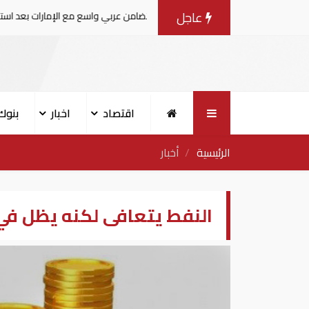
عاجل
حافة
تضامن عربي واسع مع الإمارات بعد استهداف ناقلة 
اقتصاد
اخبار
بنوك
الرئيسية
أخبار
النفط يتعافى لكنه يظل في