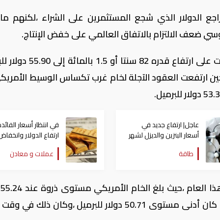
ع الدولار الذي شجع المستثمرين على الشراء ،لكنهم ما ز
روسي ضعف الالتزام بالاتفاق العالمي على خفض الإنتاج.
وجرت تسوية خام القياس العالمي مزيج برنت على ارتفاع قدره 82 سنت
عاجل| ارتفاع جديد في
في انتظار أسعار الفائدة
أسعار البنزين والديزل لشهر
ارتفاع الدولار وانخفاض
أغسطس في الإمارات
الذهب
طاقة
عملات و معادن
ويتح
للبرميل في أول أيام التداول في 2017 ،بينما كان أدنى مستوى 50.71 دولار للبرميل ،وكان ذل